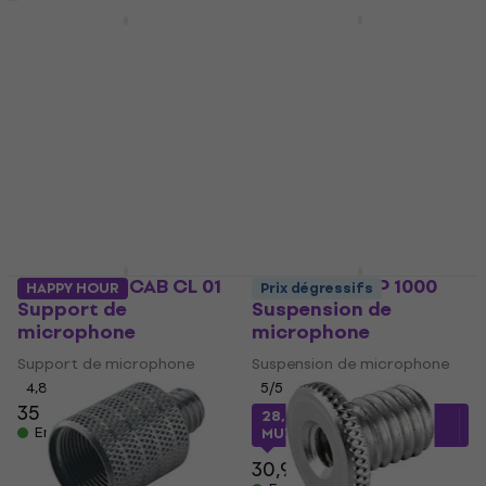
Gravity MS CAB CL 01
Behringer MC1000
S Support de
Support de
microphone
microphone
Support de microphone
Support de microphone
4,6
/5
3,7
/5
4,19 €
33 €
39,10 €
- 16 %
En stock
En stock
Gravity MS CAB CL 01
Behringer SMP 1000
HAPPY HOUR
Prix dégressifs
Support de
Suspension de
microphone
microphone
Support de microphone
Suspension de microphone
4,8
/5
5
/5
35 €
36,49 €
28,45 €
avec le code
En stock
MUZMUZ-5
30,90 €