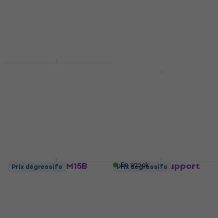
Soundking EE 201 B
Suspension de
Soundking DE017
microphone
Adaptateur de
filetage pour
Suspension de microphone
microphone
4,3
/5
12,90 €
Adaptateur de filetage pour
En stock
microphone
4,7
/5
1,49 €
Revoltage MSM15B
Shure A25D Support
En stock
Prix dégressifs
Prix dégressifs
Suspension de
de microphone
microphone
Support de microphone
Suspension de microphone
4,8
/5
7,69 €
5
/5