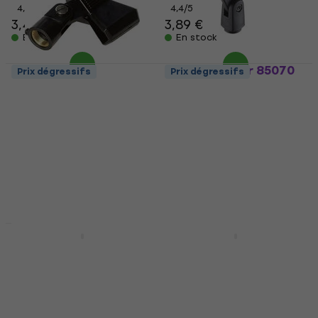
4,6
/5
4,4
/5
3,49 €
3,89 €
En stock
En stock
Konig & Meyer 85070
Prix dégressifs
Prix dégressifs
3/8'' 5/8'' Support de
Bespeco SMP Support
microphone
de microphone
Support de microphone
Support de microphone
5
/5
4,2
/5
4,29 €
3,29 €
En stock
En stock
Prix dégressifs
Prix dégressifs
Revoltage Clamp 1
Gravity MS U CLMP
Support de
Support de
microphone
microphone
Support de microphone
Support de microphone
5
/5
4,8
/5