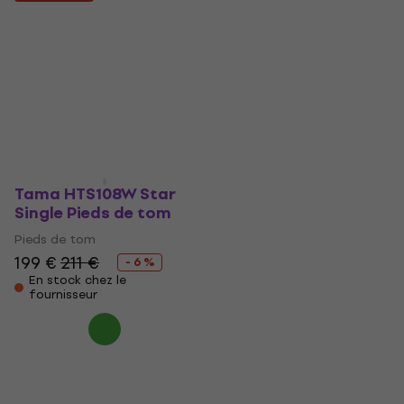
Roarpro Pieds de tom
Double Pieds de tom
Pieds de tom
Pieds de tom
215 €
239 €
242 €
Sur commande
Sur commande
uniquement
uniquement
Tama HTS108W Star
Single Pieds de tom
Pieds de tom
199 €
211 €
- 6 %
En stock chez le
fournisseur