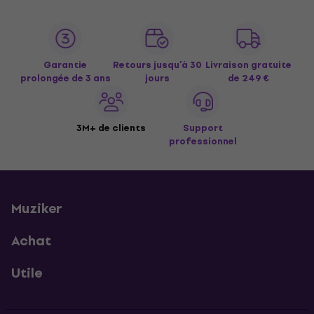
Garantie
Retours jusqu’à 30
Livraison gratuite
prolongée de 3 ans
jours
de 249 €
3M+ de clients
Support
professionnel
Muziker
Achat
Utile