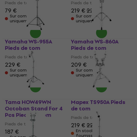
Pieds de tom
Pieds de tom
79 €
219 €
226 €
Sur commande
Sur commande
uniquement
uniquement
Yamaha WS-955A
Yamaha WS-860A
Pieds de tom
Pieds de tom
Pieds de tom
Pieds de tom
229 €
209 €
Sur commande
Sur commande
uniquement
uniquement
Tama HOW49WN
Mapex TS950A Pieds
Octoban Stand For 4
de tom
Pcs Pieds de tom
Pieds de tom
Pieds de tom
219 €
226 €
187 €
En stock chez le
fournisseur