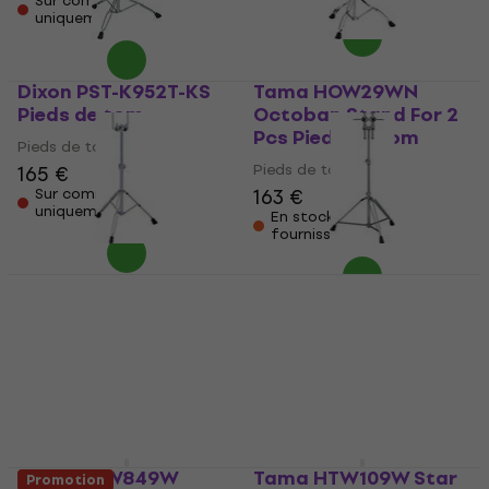
Sur commande
uniquement
Dixon PST-K952T-KS
Tama HOW29WN
Pieds de tom
Octoban Stand For 2
Pcs Pieds de tom
Pieds de tom
Pieds de tom
165 €
163 €
Sur commande
uniquement
En stock chez le
fournisseur
Dixon PST9006 Pieds
Yamaha WS950A Pieds
de tom
de tom
Pieds de tom
Pieds de tom
128 €
215 €
219 €
Sur commande
Sur commande
uniquement
uniquement
Tama HTW849W
Tama HTW109W Star
Promotion