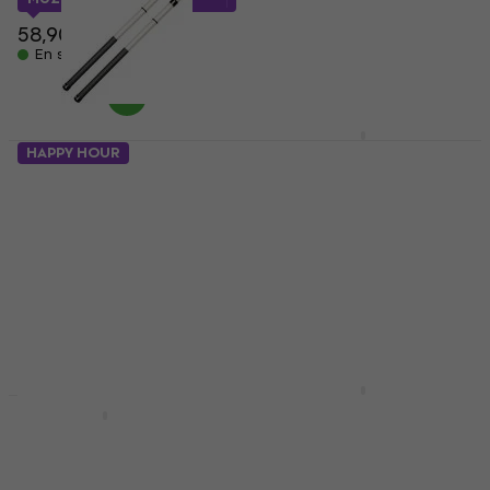
17,90 €
18,30 €
En stock
58,90 €
En stock
Vater VBMWSKS
HAPPY HOUR
Monster Whisk Soft
Vater VMAS Acoustick
Rods
Rods
Rods
Rods
3,9
/5
39,44 €
avec le code
40 €
MUZMUZ-30
En stock
58,90 €
En stock
Pro Mark C-RODS
Cool Rods Rods
Vic Firth RXL Rods
Rods
Rods
4
/5
5
/5