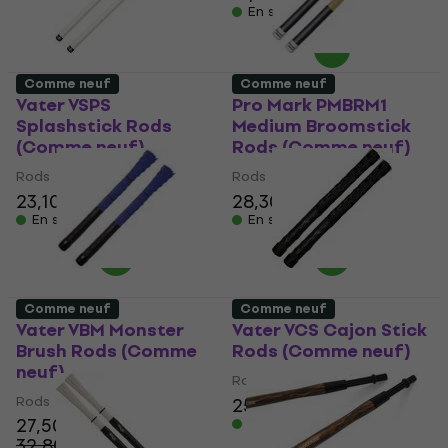
En stock
Comme neuf
Comme neuf
Vater VSPS
Pro Mark PMBRM1
Splashstick Rods
Medium Broomstick
(Comme neuf)
Rods (Comme neuf)
Rods
Rods
23,10 €
28,30 €
30 €
En stock
En stock
Comme neuf
Comme neuf
Vater VBM Monster
Vater VCS Cajon Stick
Brush Rods (Comme
Rods (Comme neuf)
neuf)
Rods
Rods
25,60 €
27,60 €
27,50 €
En stock
32,80 €
- 16 %