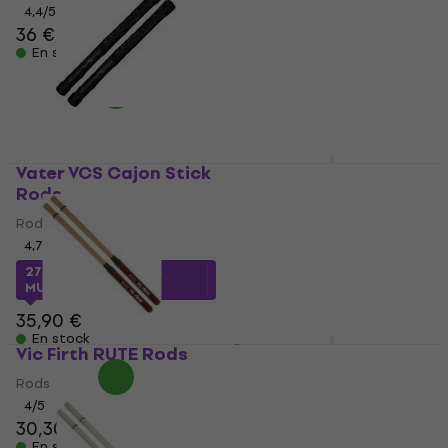
4,4
/5
4,5
/5
36 €
38 €
27 €
avec le code
En stock
MUZMUZ-40
45,90 €
En stock
Vater VCS Cajon Stick
Pro Mark PMBRM1
Rods
Medium Broomstick
Rods
Rods
Rods
4,7
/5
27,33 €
avec le code
33 €
avec le code
MUZMUZ-20
MUZMUZ-30
35,90 €
48,90 €
En stock
En stock
Vic Firth RUTE Rods
Stagg SBRU10-RN
Rods
Rods
Rods
4
/5
30,30 €
30,80 €
4,6
/5
En stock