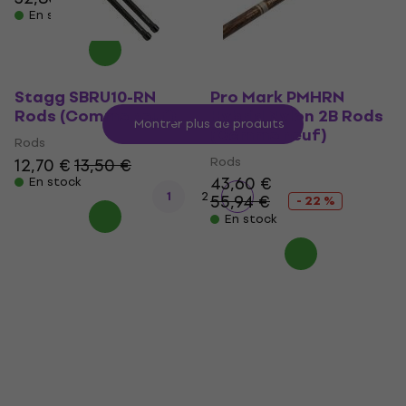
En stock
Stagg SBRU10-RN
Pro Mark PMHRN
Rods (Comme neuf)
Hybrid Nylon 2B Rods
Montrer plus de produits
(Comme neuf)
Rods
Rods
12,70 €
13,50 €
43,60 €
En stock
1
2
55,94 €
- 22 %
En stock