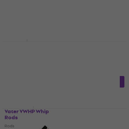
En stock
12,90 €
En stock
Meinl SB206 Rods
Vater VBM Monster
Rods
Brush Rods
3
/5
28,50 €
Rods
En stock
4,7
/5
28,88 €
avec le code
MUZMUZ-20
36,90 €
En stock
Vater VWHP Whip
Pro Mark H-RODS Hot
Rods
Rods Rods
Rods
Rods