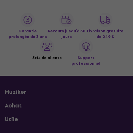
Garantie
Retours jusqu’à 30
Livraison gratuite
prolongée de 3 ans
jours
de 249 €
3M+ de clients
Support
professionnel
Muziker
Achat
Utile