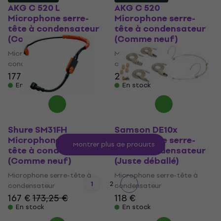
AKG C 520 L
AKG C 520
Microphone serre-
Microphone serre-
tête à condensateur
tête à condensateur
(Comme neuf)
(Comme neuf)
Microphone serre-tête à
Microphone serre-tête à
condensateur
condensateur
177 €
183 €
235 €
238,59 €
En stock
En stock
Shure SM31FH
Samson DE10x
Microphone serre-
Microphone serre-
Montrer plus de produits
tête à condensateur
tête à condensateur
(Comme neuf)
(Juste déballé)
Microphone serre-tête à
Microphone serre-tête à
1
2
condensateur
condensateur
167 €
173,25 €
118 €
En stock
En stock