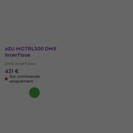
interface
Controller DMX
interface
DMX interface
DMX interface
382 €
40,20 €
En stock chez le
fournisseur
En rupture de stock
ADJ MCTRL300 DMX
interface
DMX interface
431 €
Sur commande
uniquement