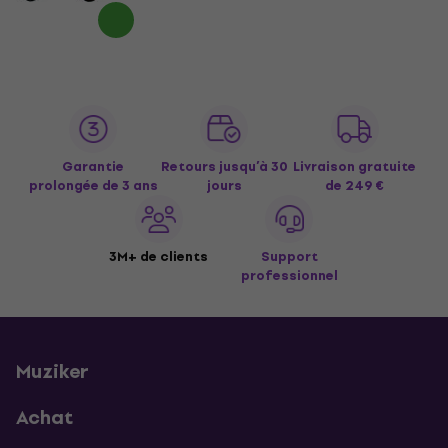
Garantie
Retours jusqu’à 30
Livraison gratuite
prolongée de 3 ans
jours
de 249 €
3M+ de clients
Support
professionnel
Muziker
Achat