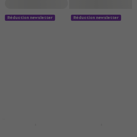
Filtrer
Réduction newsletter
Réduction newsletter
Pasadena SG026C 38
Pasadena SG026C 38
EQ Vintage Sunburst
EQ Natural Guitare