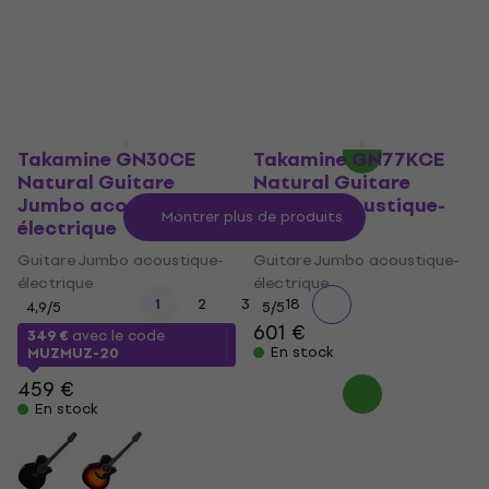
Takamine GN30CE
Takamine GN77KCE
Natural Guitare
Natural Guitare
Jumbo acoustique-
Jumbo acoustique-
Montrer plus de produits
électrique
électrique
Guitare Jumbo acoustique-
Guitare Jumbo acoustique-
électrique
électrique
...
1
2
3
18
4,9
/5
5
/5
601 €
349 €
avec le code
En stock
MUZMUZ-20
459 €
En stock