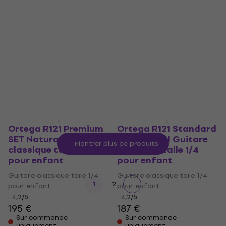
Guitare classique taile 1/4
Guitare classique taile 1/4
pour enfant
pour enfant
4,2
/5
4,2
/5
175 €
179 €
175 €
En stock chez le
En stock chez le
fournisseur
fournisseur
Ortega R121 Premium
Ortega R121 Standard
SET Natural Guitare
SET Natural Guitare
Montrer plus de produits
classique taile 1/4
classique taile 1/4
pour enfant
pour enfant
Guitare classique taile 1/4
Guitare classique taile 1/4
1
2
pour enfant
pour enfant
4,2
/5
4,2
/5
195 €
187 €
Sur commande
Sur commande
uniquement
uniquement