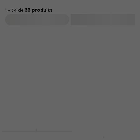
plus âgés et aux mains plus grandes.
1 - 34 de
38 produits
Filtrer
HAPPY HOUR
Valencia VC201