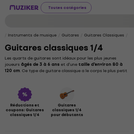
Toutes catégories
Instruments de musique
Guitares
Guitares Classiques
Gu
Guitares classiques 1/4
Les quarts de guitares sont idéaux pour les plus jeunes
joueurs
âgés de 3 à 6 ans
et d'une
taille d'environ 80 à
120 cm
. Ce type de guitare classique a le corps le plus petit
et le poids le plus faible , ce qui permet aux enfants de tenir
facilement et de se sentir à l'aise en jouant de cet
instrument classique populaire. Le quart de guitare est donc
idéal surtout pour les enfants qui apprennent les bases
telles que le rythme, la coordination des mains et les
Réductions et
Guitares
premiers accords. La vérité est que celui qui joue ne fait pas
coupons: Guitares
classiques 1/4
de bêtises.
classiques 1/4
pour débutants
Il existe également d'autres tailles telles que les guitares
demi
,
trois quarts
ou
entières
qui conviennent aux joueurs