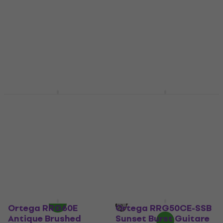
résonateur
5
/5
458 €
Guitare à résonateur
Sur commande
254 €
296 €
- 14 %
uniquement
Sur commande
uniquement
Ortega RRG40CE-
Ortega RRG30E-DD
DBK-L Distressed
Satin Denim Guitare à
Black Satin Guitare à
résonateur
résonateur
Guitare à résonateur
Guitare à résonateur
5
/5
498 €
5
/5
444 €
En stock chez le
fournisseur
En stock chez le
fournisseur
Ortega RRG60E
Ortega RRG50CE-SSB
Antique Brushed
Sunset Burst Guitare