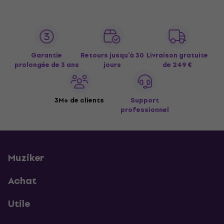
Garantie
Retours jusqu’à 30
Livraison gratuite
prolongée de 3 ans
jours
de 249 €
3M+ de clients
Support
professionnel
Muziker
Achat
Utile