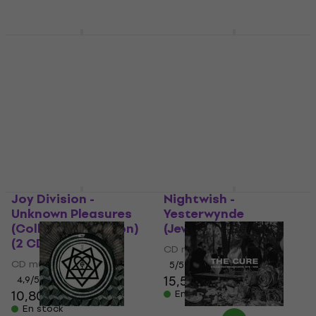
The Cure -
The Cure - Cure
Disintegration (3 CD)
Greatest Hits (CD)
CD musique
CD musique
5
/5
5
/5
15,70 €
13,50 €
En stock
En stock
Joy Division -
Nightwish -
Unknown Pleasures
Yesterwynde
(Collector's Edition)
(Jewelcase) (CD)
(2 CD)
CD musique
CD musique
5
/5
15,50 €
4,9
/5
10,80 €
En stock
En stock