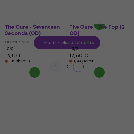
13,10 €
5
/5
17,50 €
En chemin
En chemin
The Cure - Seventeen
The Cure - The Top (2
Seconds (CD)
CD)
CD musique
CD musique
Montrer plus de produits
5
/5
5
/5
13,10 €
17,60 €
En chemin
En chemin
1
2