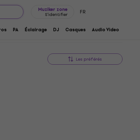
Idée de cadeau
FAQ
Muziker Blog
Muziker zone
FR
S'identifier
ros
PA
Éclairage
DJ
Casques
Audio Video
Acces
Les préférés