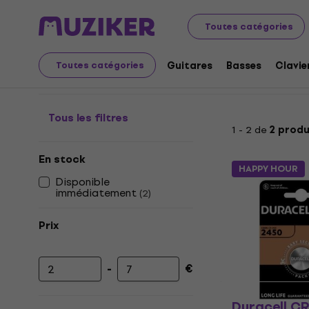
Audio Video Tech
Piles alcalines
CR2450 Piles
Toutes catégories
CR2450 Piles
Guitares
Basses
Clavie
Toutes catégories
Tous les filtres
1 - 2 de
2 produ
En stock
HAPPY HOUR
Disponible
immédiatement
(
2
)
Prix
-
€
Prix minimum
Prix maximum
Duracell CR