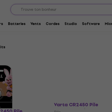
rs
Batteries
Vents
Cordes
Studio
Software
Mic
its
Varta CR2450 Pile
2450 Pile