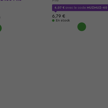
Pile
4,07 €
avec le code
MUZMUZ-40
6,79 €
€
En stock