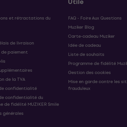
Utile
ons et rétractations du
FAQ - Foire Aux Questions
Muziker Blog
Carte-cadeau Muziker
élais de livraison
Idée de cadeau
 de paiement
Liste de souhaits
lis
Programme de fidélité Muzi
supplémentaires
Gestion des cookies
on de la TVA
Mise en garde contre les si
de confidentialité
frauduleux
de confidentialité du
 de fidélité MUZIKER Smile
s générales