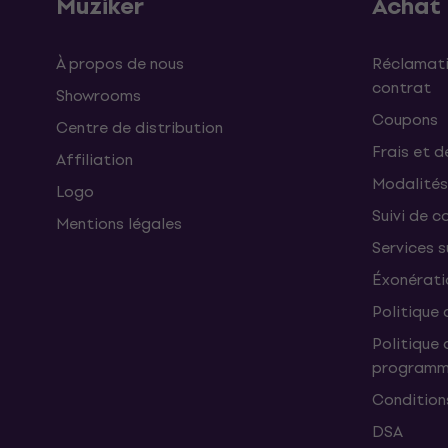
Muziker
Achat
À propos de nous
Réclamati
contrat
Showrooms
Coupons
Centre de distribution
Frais et d
Affiliation
Modalités
Logo
Suivi de co
Mentions légales
Services 
Éxonérati
Politique 
Politique 
programme
Condition
DSA