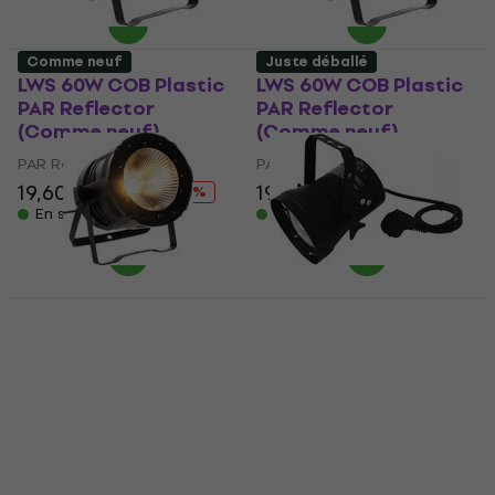
Comme neuf
Juste déballé
LWS 60W COB Plastic
LWS 60W COB Plastic
PAR Reflector
PAR Reflector
(Comme neuf)
(Comme neuf)
PAR Reflector
PAR Reflector
19,60 €
22 €
19,60 €
22 €
- 11 %
- 11 %
En stock
En stock
LWS 100W COB PAR
Eurolite 36T PAR
Reflector (Comme
Reflector (Juste
neuf)
déballé)
PAR Reflector
PAR Reflector
66,40 €
21,20 €
22,28 €
77,60 €
- 14 %
En stock
En stock