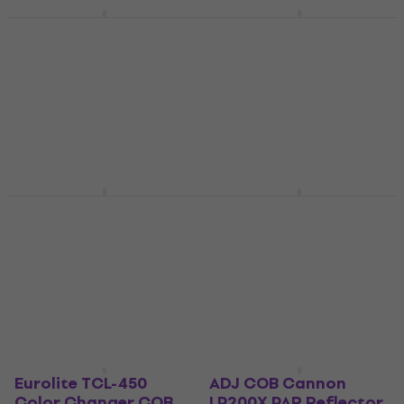
Eurolite LED PST-30
Eurolite LED SLS-30
PAR Reflector
COB RGBAL PAR
Reflector
PAR Reflector
PAR Reflector
70 €
111 €
En stock chez le
fournisseur
En stock chez le
fournisseur
ADJ COB Cannon
Eurolite LED PST-30
LP200STX PAR
PAR Reflector
Reflector
PAR Reflector
PAR Reflector
70 €
555 €
En stock chez le
fournisseur
Sur commande
uniquement
Eurolite TCL-450
ADJ COB Cannon
Color Changer COB
LP200X PAR Reflector