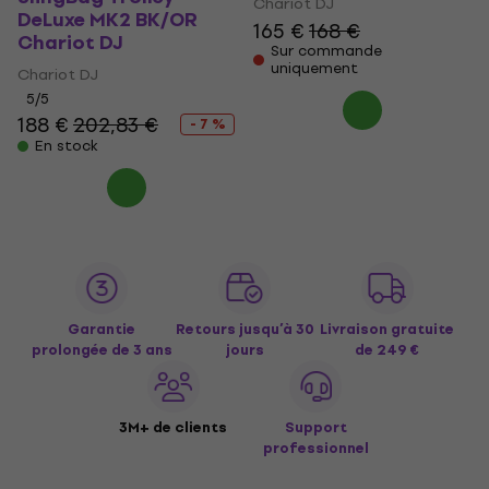
Chariot DJ
DeLuxe MK2 BK/OR
165 €
168 €
Chariot DJ
Sur commande
uniquement
Chariot DJ
5
/5
188 €
202,83 €
- 7 %
En stock
Garantie
Retours jusqu’à 30
Livraison gratuite
prolongée de 3 ans
jours
de 249 €
3M+ de clients
Support
professionnel