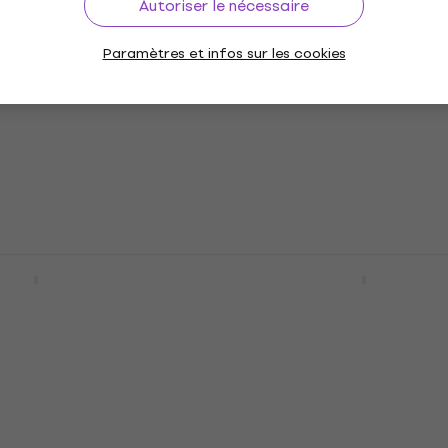
Autoriser le nécessaire
Cascha CACP1A Black
Paramètres et infos sur les cookies
Capodastre pour guita
ickel Capodastre
accoustique
e classique
Capodastre pour guitare acco
r guitare classique
5
/5
9,89 €
En stock
-1 Capodastre
Cascha CACP3A Black
re accoustique
Capodastre pour guita
accoustique
ur guitare accoustique
Capodastre pour guitare acco
5
/5
14,90 €
En stock