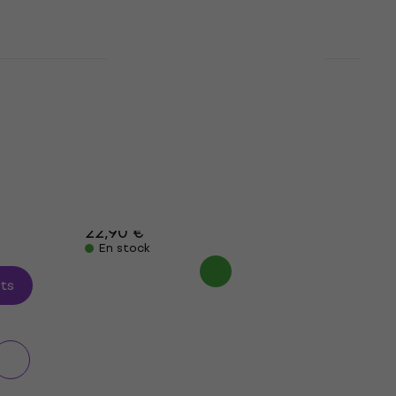
 pour
Shubb C5 Banjo Flat Nickel
Capodastre pour ukulele et
ique
banjo
Capodastre pour ukulele et banjo
4,9
/5
18,90 €
avec le code
MUZMUZ-15
22,90 €
En stock
its