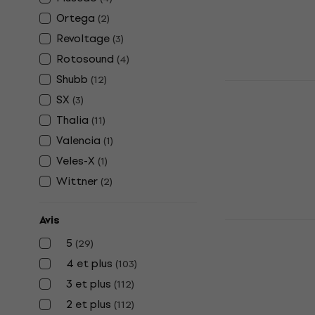
4,8
/5
Ortega
5,49 €
5,59 
(
2
)
En stock
Revoltage
(
3
)
Rotosound
(
4
)
Shubb
(
12
)
Dunlop 83C
SX
(
3
)
guitare ac
Thalia
(
11
)
Capodastre po
Valencia
(
1
)
4,9
/5
30 €
31 €
Veles-X
(
1
)
En stock
Wittner
(
2
)
Avis
Dunlop 84F
guitare cla
5
(
29
)
4 et plus
Capodastre pou
(
103
)
4,6
/5
3 et plus
(
112
)
30 €
31 €
2 et plus
(
112
)
En stock