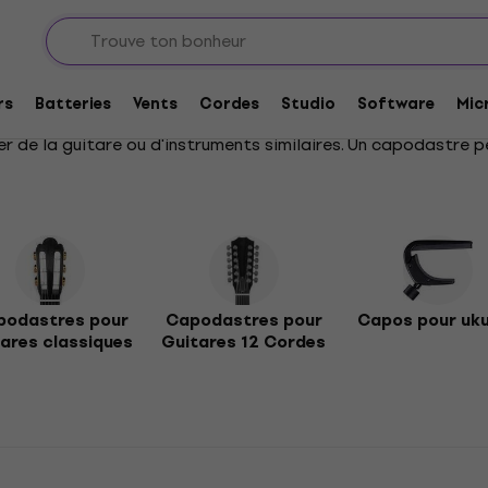
uitares
Capodastres
rs
Batteries
Vents
Cordes
Studio
Software
Mic
er de la guitare ou d'instruments similaires. Un capodastre
podastres pour
Capodastres pour
Capos pour uku
tares classiques
Guitares 12 Cordes