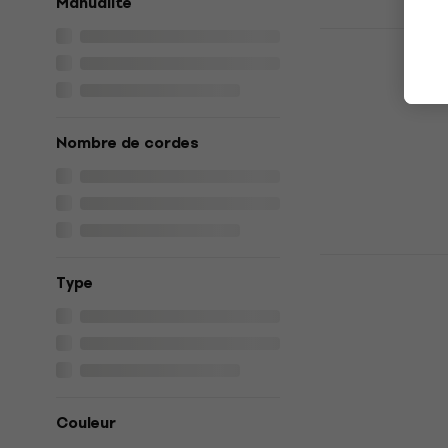
Manualité
Shubb C2 N
pour guitar
Capodastre pou
4,9
/5
Nombre de cordes
22 €
22,50 €
En stock
Cherub CGC
Type
pour guita
Capodastre po
4
/5
17 €
En stock
Couleur