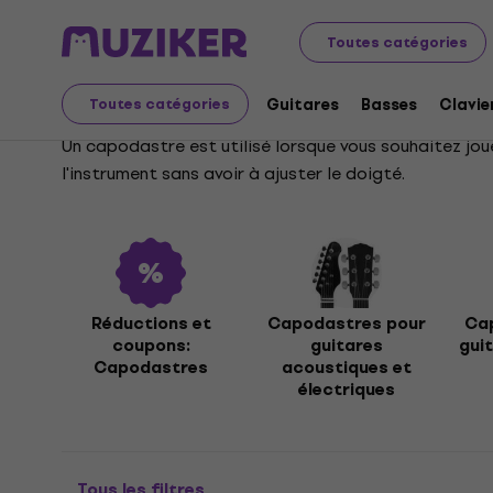
Instruments de musique
Guitares
Accessoires pour g
Toutes catégories
Capodastres
Guitares
Basses
Clavie
Toutes catégories
Un capodastre est utilisé lorsque vous souhaitez jou
l'instrument sans avoir à ajuster le doigté.
Réductions et
Capodastres pour
Ca
coupons:
guitares
gui
Capodastres
acoustiques et
électriques
Tous les filtres