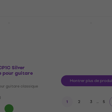
Axis Capo Black
Dunlop 88N Capodastre
 pour guitare
guitare classique
e
Capodastre pour guitare class
ur guitare accoustique
4,7
/5
30 €
31 €
En stock
P1C Silver
 pour guitare
Montrer plus de produ
r guitare classique
€
2
3
...
5
1