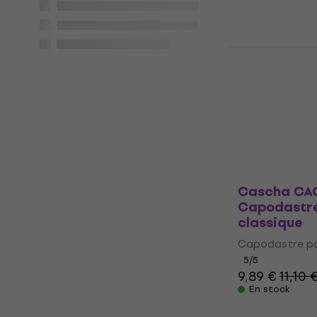
Ernie Ball 
Capodastre
accoustiqu
Capodastre po
4,9
/5
14,90 €
En stock
Cascha CAC
Capodastre
classique
Capodastre pou
5
/5
9,89 €
11,10 
En stock