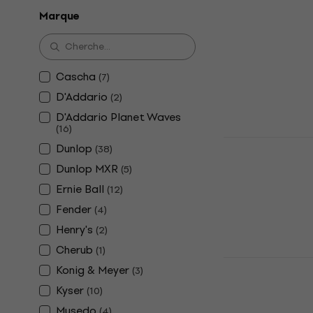
Revoltage 
Marque
Capodastre
classique
Capodastre pou
4,8
/5
Cascha
(
7
)
5,99 €
D'Addario
(
2
)
En stock
D'Addario Planet Waves
(
16
)
SX SZCP2SL
Dunlop
(
38
)
pour guita
Dunlop MXR
(
5
)
Capodastre po
Ernie Ball
(
12
)
4,8
/5
Fender
(
4
)
5,59 €
En stock
Henry's
(
2
)
Cherub
(
1
)
SX SZCP3 B
Konig & Meyer
(
3
)
pour guita
Kyser
(
10
)
Capodastre po
Musedo
(
4
)