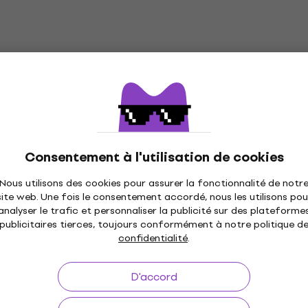
En stock
Planet Waves PW-
Dunlop MXR 63CBKC Tri
ite Capodastre
Fly Capo Celtic Knot Cel
re accoustique
Knot Capodastre pour g
accoustique
ur guitare accoustique
Capodastre pour guitare acco
4,9
/5
Consentement à l'utilisation de cookies
20,50 €
En stock
Nous utilisons des cookies pour assurer la fonctionnalité de notr
2281 Capodastre
Dunlop 83CG Capodastr
site web. Une fois le consentement accordé, nous les utilisons pou
s
analyser le trafic et personnaliser la publicité sur des plateforme
e
guitare accoustique
publicitaires tierces, toujours conformément à notre politique d
ur Ukulele
Capodastre pour guitare acco
confidentialité
.
4,3
/5
30 €
31 €
D'accord
En stock