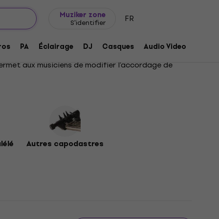
Idée de cadeau
FAQ
Muziker Blog
Muziker zone
FR
S'identifier
ros
PA
Éclairage
DJ
Casques
Audio Video
Acces
 permet aux musiciens de modifier l'accordage de
lélé
Autres capodastres