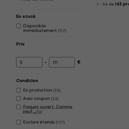
1 - 34 de
143 pr
En stock
Disponible
immédiatement
(
117
)
Prix
-
€
Prix minimum
Prix maximum
Cascha HH
Condition
pour guita
En promotion
(
32
)
Capodastre po
4,8
/5
Avec coupon
(
22
)
6,89 €
Paquet ouvert, Comme
En stock
neuf...
(
16
)
Exclure étendu
(
127
)