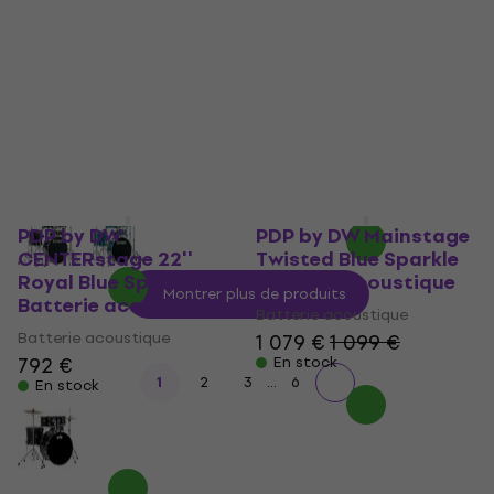
acoustique
Batterie acoustique
Batterie acoustique
644 €
661 €
5
/5
En stock
1 049 €
En stock
PDP by DW
PDP by DW Mainstage
CENTERstage 22''
Twisted Blue Sparkle
Royal Blue Sparkle
Batterie acoustique
Montrer plus de produits
Batterie acoustique
Batterie acoustique
Batterie acoustique
1 079 €
1 099 €
792 €
En stock
...
1
2
3
6
En stock