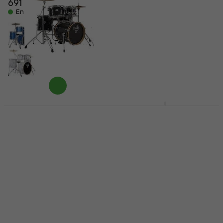
691 €
Batterie acoustique
En stock
5
/5
734 €
745 €
En stock
Tamburo T5S16 Black
Mapex VE5294FTVH
Sparkle Batterie
Venus Black Galaxy
acoustique
Sparkle Batterie
acoustique
Batterie acoustique
Batterie acoustique
5
/5
644 €
661 €
4
/5
728 €
748 €
En stock
En stock