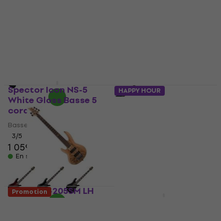
Burst Basse 5 cordes
Basse 5 cordes
Basse 5 cordes
5
/5
808 €
5
/5
538 €
En stock
En stock
Spector Icon NS-5
HAPPY HOUR
White Gloss Basse 5
Cort A5 Plus FMMH
cordes
Open Pore Natural
Basse 5 cordes
Basse 5 cordes
3
/5
Basse 5 cordes
1 059 €
1 089 €
5
/5
En stock
710 €
En stock
ESP LTD B-205SM LH
Promotion
Natural Satin Basse 5
Cort B5 Element Open
cordes
Pore Trans Black