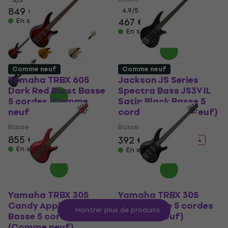
849 €
858 €
4,9
/5
467 €
En stock
En stock
Comme neuf
Comme neuf
Yamaha TRBX 605
Jackson JS Series
Dark Red Burst Basse
Spectra Bass JS3V IL
5 cordes (Comme
Satin Black Basse 5
neuf)
cordes (Comme neuf)
Basse 5 cordes
Basse 5 cordes
855 €
392 €
419 €
- 6 %
En stock
En stock
Yamaha TRBX 305
Yamaha TRBX 305
Candy Apple Red
Black Basse 5 cordes
Montrer plus de produits
Basse 5 cordes
(Comme neuf)
(Comme neuf)