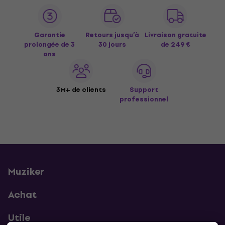
Garantie
Retours jusqu’à
Livraison gratuite
prolongée de 3
30 jours
de 249 €
ans
3M+ de clients
Support
professionnel
Muziker
Achat
Utile