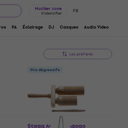
Idée de cadeau
FAQ
Muziker Blog
Muziker zone
FR
S'identifier
ros
PA
Éclairage
DJ
Casques
Audio Video
Acces
Les préférés
Prix dégressifs
Stagg AGG-55 Agogo