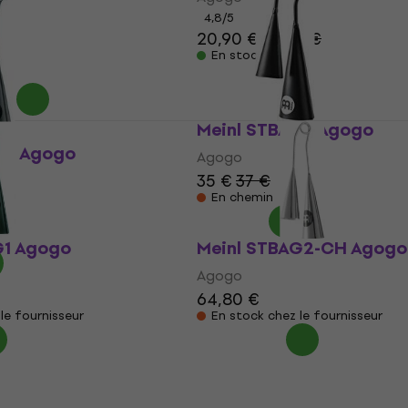
4,8
/5
20,90 €
21,40 €
€
En stock
Meinl STBAG5 Agogo
G2 Agogo
Agogo
35 €
37 €
En chemin
G1 Agogo
Meinl STBAG2-CH Agogo
Agogo
64,80 €
le fournisseur
En stock chez le fournisseur