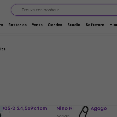
gos
rs
Batteries
Vents
Cordes
Studio
Software
Mic
its
S005-2 24,5x9x4cm
Nino NINO561 Agogo
s
Agogo