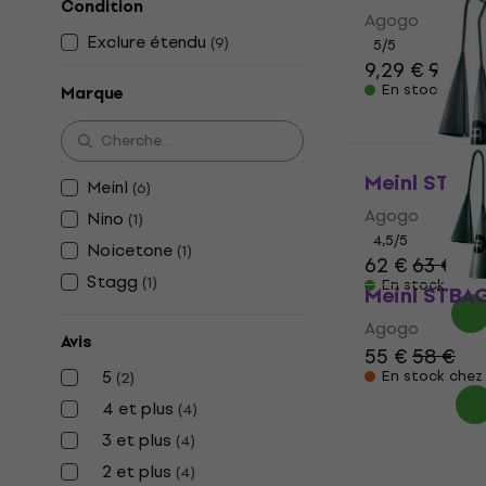
Condition
Agogo
Exclure étendu
(
9
)
5
/5
9,29 €
9,89 
En stock
Marque
Meinl STBA
Meinl
(
6
)
Agogo
Nino
(
1
)
4,5
/5
Noicetone
(
1
)
62 €
63 €
Stagg
(
1
)
En stock
Meinl STBA
Agogo
Avis
55 €
58 €
5
En stock chez 
(
2
)
4 et plus
(
4
)
3 et plus
(
4
)
2 et plus
(
4
)