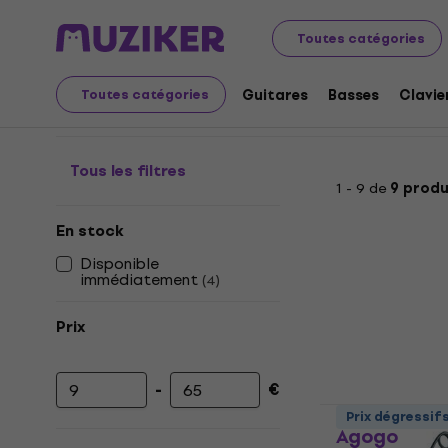
Instruments de musique
Batteries
Percussions
Ago
Toutes catégories
Agogos
Guitares
Basses
Clavie
Toutes catégories
Tous les filtres
1 - 9 de
9 produ
En stock
Disponible
immédiatement
(
4
)
Prix
-
€
Prix minimum
Prix maximum
Noicetone 
Prix dégressif
Agogo