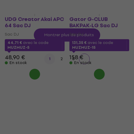
UDG Creator Akai APC
Gator G-CLUB
64 Sac DJ
BAKPAK-LG Sac DJ
Sac DJ
Sac DJ
Montrer plus de produits
44,71 €
avec le code
131,35 €
avec le code
MUZMUZ-5
MUZMUZ-15
48,90 €
158 €
1
2
3
En stock
En stock