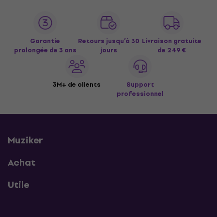
Garantie
Retours jusqu’à 30
Livraison gratuite
prolongée de 3 ans
jours
de 249 €
3M+ de clients
Support
professionnel
Muziker
Achat
Utile