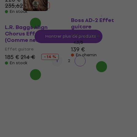
235,62 €
- 7 %
En stock
Boss AD-2 Effet
guitare
L.R. Baggs Align
Chorus Effet guitare
Effet guitare
Montrer plus de produits
(Comme neuf)
4,5
/5
139 €
Effet guitare
En chemin
185 €
214 €
- 14 %
1
2
En stock