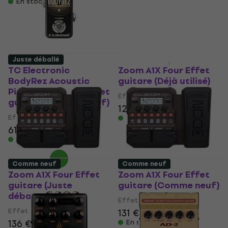
En stock
En stock
Juste déballé
Comme neuf
TC Electronic
Zoom A1X Four Effet
BodyRez Acoustic
guitare (Déjà utilisé)
Pickup Enhancer Effet
Effet guitare
guitare (Comme neuf)
126 €
130 €
Effet guitare
En stock
61,40 €
65,24 €
En stock
Comme neuf
Comme neuf
Zoom A1X Four Effet
Zoom A1X Four Effet
guitare (Juste
guitare (Comme neuf)
déballé)
Effet guitare
Effet guitare
131 €
136 €
136 €
142,56 €
En stock