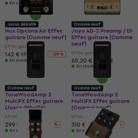
En stock
Juste déballé
Comme neuf
Nux Optima Air Effet
Joyo AD-2 Preamp / DI
guitare (Comme neuf)
Effet guitare (Comme
neuf)
Effet guitare
Effet guitare
142 €
177,21 €
- 20 %
65,20 €
68,21 €
En stock
En stock
Comme neuf
Comme neuf
ToneWoodAmp 2
ToneWoodAmp 2
MultiFX Effet guitare
MultiFX Effet guitare
(Juste déballé)
(Comme neuf)
Effet guitare
Effet guitare
299 €
359 €
310 €
334 €
- 17 %
- 7 %
En stock
En stock