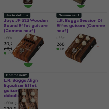
Juste déballé
Comme neuf
Joyo JF-323 Wooden
L.R. Baggs Session DI
Sound Effet guitare
Effet guitare (Comme
(Comme neuf)
neuf)
Effet guitare
Effet guitare
30,70 €
268 €
295 €
- 9 %
68,21 €
- 55 %
En stock
En stock
Comme neuf
L.R. Baggs Align
L.R. Baggs Align
Equalizer Effet
Reverb Effet guitare
guitare (Juste
(Comme neuf)
déballé)
Effet guitare
Effet guitare
203 €
210 €
220 €
En stock