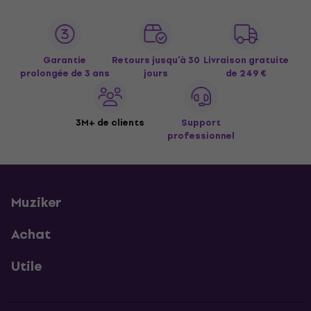
Garantie
Retours jusqu’à 30
Livraison gratuite
prolongée de 3 ans
jours
de 249 €
3M+ de clients
Support
professionnel
Muziker
Achat
Utile