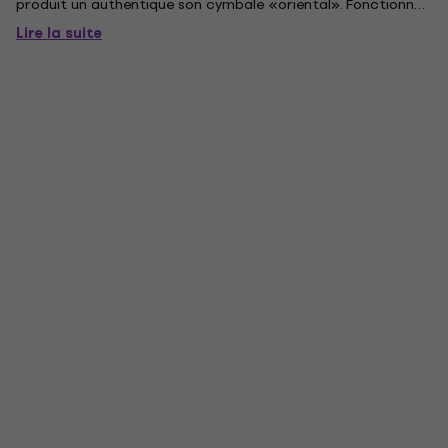
produit un authentique son cymbale «oriental». Fonctionne
également très bien dans le cadre d'une mini-cymbale
Lire la suite
stacker.