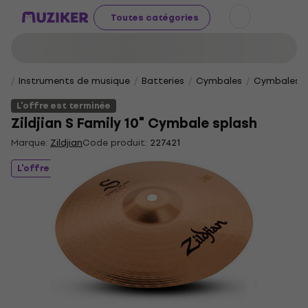
Toutes catégories
Instruments de musique
Batteries
Cymbales
Cymbales s
L'offre est terminée
Zildjian S Family 10" Cymbale splash
Marque:
Zildjian
Code produit:
227421
L'offre est terminée