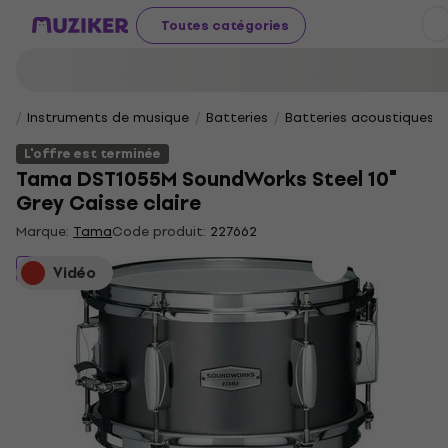
Toutes catégories
Instruments de musique
Batteries
Batteries acoustiques
L'offre est terminée
Tama DST1055M SoundWorks Steel 10"
Grey Caisse claire
Marque:
Tama
Code produit:
227662
L'offre est terminée
Vidéo