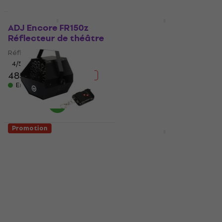
Promotion
HAPPY HOUR
ADJ Encore FR150z
Light4Me COSMOS
Réflecteur de théâtre
RGBWA 6in1 Effet de
lumière
Réflecteur de théâtre
Effet de lumière
4
/5
485 €
539 €
5
/5
- 10 %
154 €
189 €
En stock
- 19 %
En stock
Promotion
Promotion
Light4Me BM1 IR
LWS Mini Strobe RGB
Machine à bulles
Light Strobe
Machine à bulles
Strobe
14,90 €
4,3
/5
37,50 €
19,90 €
- 25 %
42,70 €
- 12 %
En stock
En stock