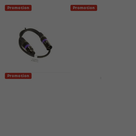
Promotion
Promotion
Promotion
Promotion
ADJ AC-DMX3/0.5
LWS 19pcs RGBW
Câble lumière DMX
Rotating LED PAR
Câble lumière DMX
LED PAR
4,9
/5
4
/5
15,90 €
4,89 €
5,89 €
- 17 %
19,90 €
- 20 %
En stock
En stock