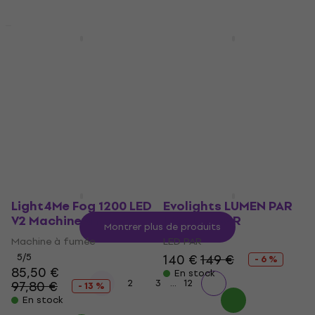
Promotion
Promotion
Light4Me PARTY BAR 1
Eurolite Bubble
PAR-FLOWER
Machine Machine à
Installation éclairage
bulles
Installation éclairage
Machine à bulles
66,50 €
3
/5
73,50 €
129 €
152 €
- 10 %
- 15 %
En stock
En stock
Light4Me Fog 1200 LED
Evolights LUMEN PAR
V2 Machine à fumée
IP65 LED PAR
Montrer plus de produits
Machine à fumée
LED PAR
5
/5
140 €
149 €
- 6 %
85,50 €
En stock
...
1
2
3
12
97,80 €
- 13 %
En stock