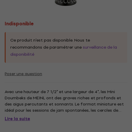
Indisponible
Ce produit n'est pas disponible. Nous te
recommandons de paramétrer une
surveillance de la
disponibilité
Poser une question
Avec une hauteur de 7 1/2" et une largeur de 4", les Mini
Doumbeks de MEINL ont des graves riches et profonds et
des aigus percutants et sonnants. Le format miniature est
idéal pour les sessions de jam spontanées, les cercles de
percussion, ou pour garder sur votre bureau ou votre table
Lire la suite
basse. Les Mini Doumbeks sont également une excellente
idée...