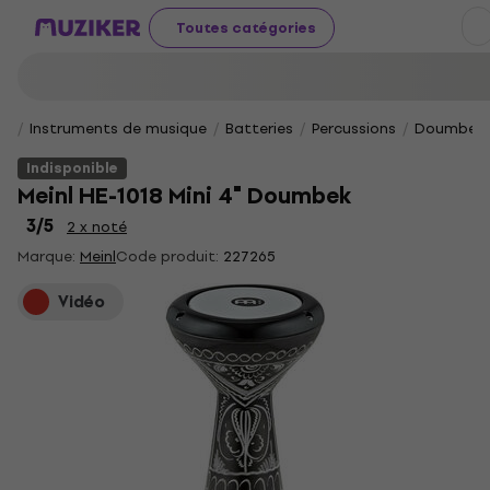
Toutes catégories
Instruments de musique
Batteries
Percussions
Doumbek
Indisponible
Meinl HE-1018 Mini 4" Doumbek
3
/5
2 x noté
Marque:
Meinl
Code produit:
227265
Vidéo