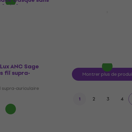
riculaire
Baseus Bowie D05 Black
Casque sans fil supra-
 supra-auriculaire
auriculaire
Casque sans fil supra-auriculai
le code
MUZMUZ-15
51,90 €
En stock
 Lux ANC Sage
 fil supra-
Montrer plus de produ
 supra-auriculaire
2
3
4
1