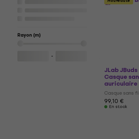
Nouveauté
fil supra-au
Casque sans fil
5
/5
405,26 €
avec 
Rayon (m)
499 €
En stock
-
JLab JBuds
Casque sans
auriculaire
Casque sans fil
99,10 €
En stock