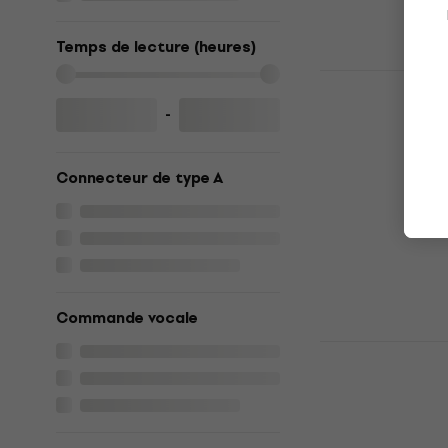
Temps de lecture (heures)
JBL Tune 7
sans fil sup
-
Casque sans fil
5
/5
138 €
Connecteur de type A
En stock
Commande vocale
House of Ma
Vibration R
Black Casqu
auriculaire
Casque sans fil