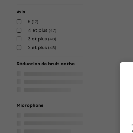
Sony WH-CH
sans fil sup
Avis
Casque sans fil
5
(
17
)
49,40 €
avec l
4 et plus
(
47
)
3 et plus
52,90 €
(
48
)
En stock
2 et plus
(
48
)
Réduction de bruit active
Sudio K2 P
sans fil sup
Casque sans fil
5
/5
Microphone
95,63 €
avec le
119 €
En stock