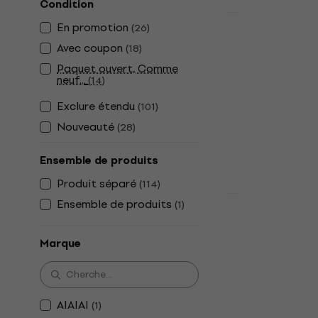
Condition
Nouveauté
En promotion
(
26
)
Audio-Tech
Avec coupon
(
18
)
Black Casqu
auriculaire
Paquet ouvert, Comme
neuf...
(
14
)
Casque sans fil
Exclure étendu
(
101
)
4,8
/5
179 €
213 €
Nouveauté
(
28
)
En stock
Ensemble de produits
Produit séparé
(
114
)
Nouveauté
Ensemble de produits
(
1
)
Sony WH-C
Casque sans
Marque
auriculaire
Casque sans fil
97,30 €
En stock
AIAIAI
(
1
)