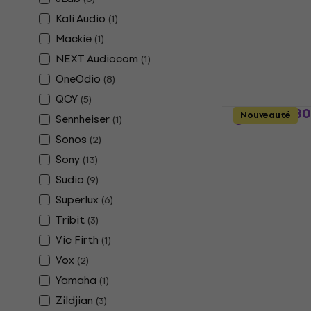
Casque sans fil
Kali Audio
(
1
)
96,80 €
Mackie
(
1
)
En stock
NEXT Audiocom
(
1
)
OneOdio
(
8
)
QCY
(
5
)
Edifier W8
Nouveauté
Sennheiser
(
1
)
Casque sans
Sonos
(
2
)
auriculaire
Sony
(
13
)
Casque sans fil
Sudio
(
9
)
4,7
/5
53 €
Superlux
(
6
)
En stock
Tribit
(
3
)
Vic Firth
(
1
)
Vox
(
2
)
Yamaha
(
1
)
Zildjian
(
3
)