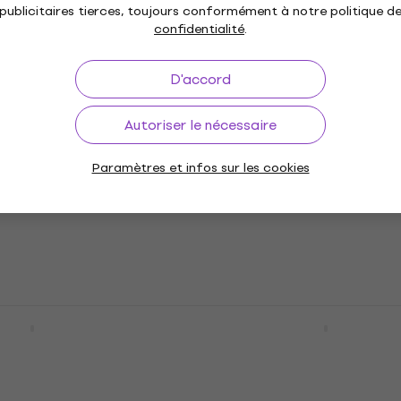
publicitaires tierces, toujours conformément à notre politique d
confidentialité
.
60NC BT Casque
Sudio K2 Cream White 
D'accord
ra-auriculaire
sans fil supra-auriculai
 supra-auriculaire
Casque sans fil supra-auriculai
Autoriser le nécessaire
65,96 €
avec le code
MUZMUZ-15
Paramètres et infos sur les cookies
78,90 €
En stock
rley Positive
Edifier W800BT Pro Gre
iddim Signature
Casque sans fil supra-
e sans fil supra-
auriculaire
Casque sans fil supra-auriculai
 supra-auriculaire