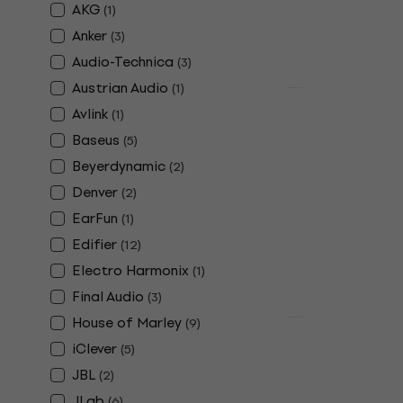
AKG
(
1
)
Anker
(
3
)
Audio-Technica
(
3
)
Austrian Audio
(
1
)
Nouveauté
Avlink
(
1
)
Sony WH-CH
sans fil sup
Baseus
(
5
)
Beyerdynamic
Casque sans fil
(
2
)
99,20 €
Denver
(
2
)
En stock
EarFun
(
1
)
Edifier
(
12
)
Electro Harmonix
(
1
)
Final Audio
(
3
)
House of Marley
(
9
)
Sony WH-C
iClever
(
5
)
Casque sans
JBL
(
2
)
auriculaire
JLab
(
6
)