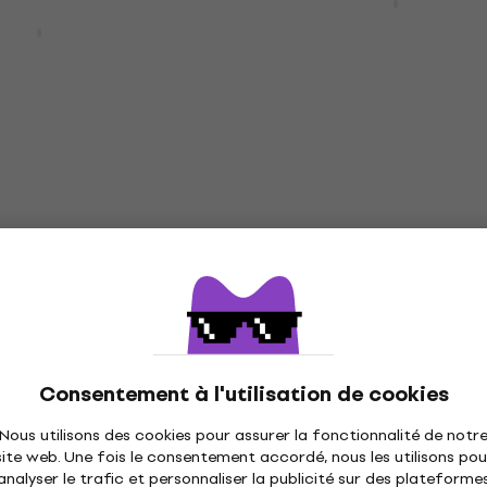
Casque sans fil supra-
520 Pink Casque
auriculaire
ra-auriculaire
Casque sans fil supra-auriculai
 supra-auriculaire
4,9
/5
e code
MUZMUZ-5
329 €
En stock
ro White Casque
ra-auriculaire
Sony ULT WEAR Black C
sans fil supra-auriculai
 supra-auriculaire
Casque sans fil supra-auriculai
176 €
Consentement à l'utilisation de cookies
 code
MUZMUZ-15
En stock
Nous utilisons des cookies pour assurer la fonctionnalité de notr
site web. Une fois le consentement accordé, nous les utilisons pou
analyser le trafic et personnaliser la publicité sur des plateforme