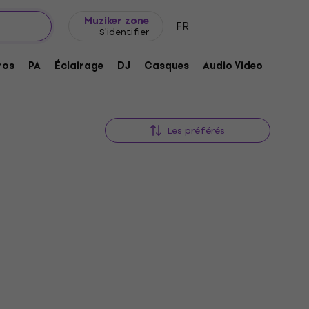
Idée de cadeau
FAQ
Muziker Blog
Muziker zone
FR
S'identifier
ros
PA
Éclairage
DJ
Casques
Audio Video
Acces
Les préférés
Nouveauté