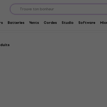
ues sans fil On-ear
r
rs
Batteries
Vents
Cordes
Studio
Software
Mic
oduits