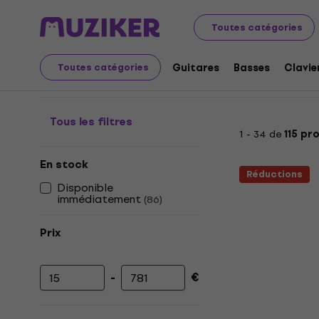
Audio Video Tech
Casques
Casque Bluetooth
Casq
Toutes catégories
Casques sans fil On-ea
Guitares
Basses
Clavie
Toutes catégories
Tous les filtres
1 - 34 de
115 pr
En stock
Réductions
Disponible
immédiatement
(
86
)
Prix
-
€
Prix minimum
Prix maximum