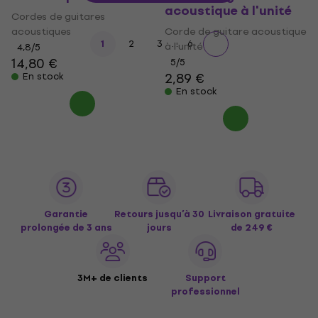
acoustique à l'unité
Cordes de guitares
acoustiques
Corde de guitare acoustique
...
1
2
3
6
à l'unité
4,8
/5
14,80 €
5
/5
2,89 €
En stock
En stock
Garantie
Retours jusqu’à 30
Livraison gratuite
prolongée de 3 ans
jours
de 249 €
3M+ de clients
Support
professionnel