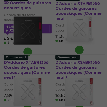
3P Cordes de guitares
D'Addario XTAPB1356
acoustiques
Cordes de guitares
acoustiques (Comme
Cordes de guitares
neuf)
acoustiques
Cordes de guitares
49,55 €
avec le code
acoustiques
MUZMUZ-20
11,30 €
11,70 €
66 €
En stock
En stock
Comme neuf
Comme neuf
D'Addario XTABR1356
D'Addario XSABR1356
Cordes de guitares
Cordes de guitares
acoustiques (Comme
acoustiques (Comme
neuf)
neuf)
Cordes de guitares
Cordes de guitares
acoustiques
acoustiques
7,89 €
7,99 €
16,80 €
17,52 €
En stock
En stock