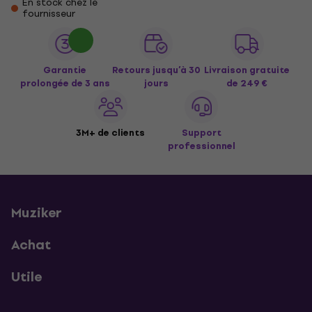
En stock chez le
fournisseur
Garantie
Retours jusqu’à 30
Livraison gratuite
prolongée de 3 ans
jours
de 249 €
3M+ de clients
Support
professionnel
Muziker
Achat
Utile