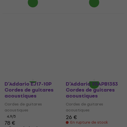
D'Addario XSAPB1356-
D'Addario XSABR1356-
3P Cordes de guitares
3P Cordes de guitares
acoustiques (Comme
acoustiques (Comme
neuf)
neuf)
Cordes de guitares
Cordes de guitares
acoustiques
acoustiques
47,50 €
46,30 €
48,41 €
56,33 €
En stock
- 16 %
En stock
D'Addario EJ17-10P
D'Addario XSAPB1353
Cordes de guitares
Cordes de guitares
acoustiques
acoustiques
Cordes de guitares
Cordes de guitares
acoustiques
acoustiques
26 €
4,9
/5
78 €
En rupture de stock