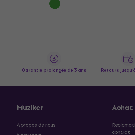
Garantie prolongée de 3 ans
Retours jusqu’
Muziker
Achat
À propos de nous
Réclamati
contrat
Showrooms