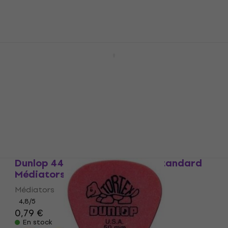
Dunlop 443R 0.53 Nylon Midi Standard
Médiators
Médiators
4,8
/5
0,79 €
En stock
Dunlop 443R 0.67 Nylon Midi Standard
Médiators
Médiators
4,8
/5
0,79 €
En stock