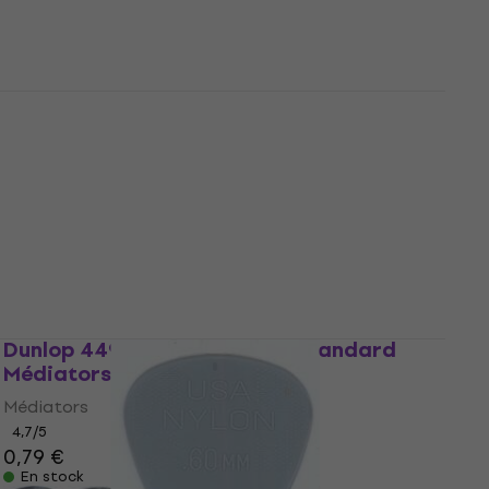
Dunlop 418R 0.60 Tortex Standard
Médiators
Médiators
4,8
/5
0,79 €
En stock
Dunlop 449R 0.60 Max Grip Standard
Médiators
Médiators
4,7
/5
0,79 €
En stock