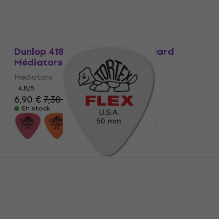
Dunlop 418P 0.60 Tortex Standard
Médiators
Médiators
4,8
/5
6,90 €
7,30 €
En stock
Dunlop 428R 0.50 Tortex Flex Standard
Médiators
Médiators
4,7
/5
0,79 €