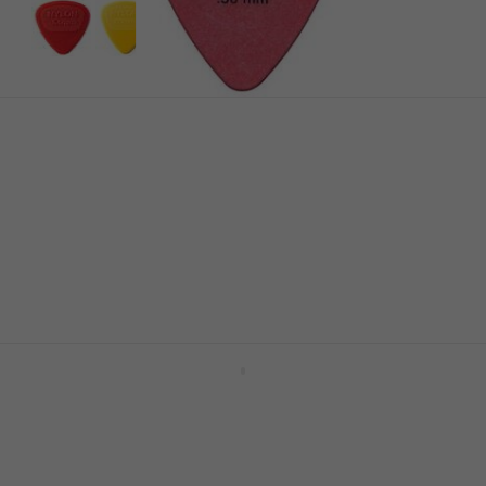
Dunlop 418R 0.50 Tortex Standard
Médiators
Médiators
4,8
/5
0,79 €
0,89 €
En stock
Dunlop 417R 0.58 Gator Grip Standard
Médiators
Médiators
4,8
/5
0,79 €
En stock