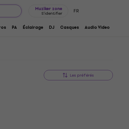
Idée de cadeau
FAQ
Muziker Blog
Muziker zone
FR
S'identifier
ros
PA
Éclairage
DJ
Casques
Audio Video
Acces
Les préférés