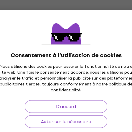
En stock
Dunlop 488R 0.50 Tortex Standard
Médiators
Médiators
Consentement à l'utilisation de cookies
4,7
/5
0,79 €
Nous utilisons des cookies pour assurer la fonctionnalité de notr
En stock
site web. Une fois le consentement accordé, nous les utilisons pou
analyser le trafic et personnaliser la publicité sur des plateforme
publicitaires tierces, toujours conformément à notre politique d
confidentialité
.
Dunlop 486R L Gels Standard Médiators
Médiators
D'accord
4,6
/5
0,79 €
Autoriser le nécessaire
En stock