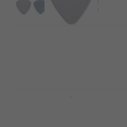
Dunlop 44R 0.38 Nylon Standard
Médiators
Médiators
4,7
/5
0,79 €
En stock
Dunlop 431R 0.60 Tortex Triangle
Médiators
Médiators
4,8
/5
0,79 €
En stock