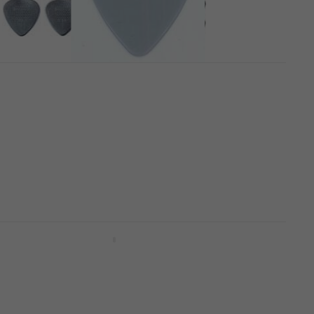
Dunlop 44R 0.60 Nylon Standard
Médiators
Médiators
4,7
/5
0,79 €
En stock
Dunlop 421R 0.60 Ultex Médiators
Médiators
4,8
/5
1 €
En stock