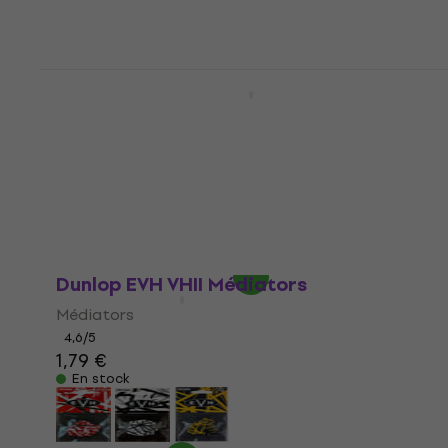
Dunlop 44P 0.38 Nylon Standard
Médiators
Médiators
4,7
/5
6,99 €
En stock
Dunlop EVH VHII Médiators
Médiators
4,6
/5
1,79 €
En stock