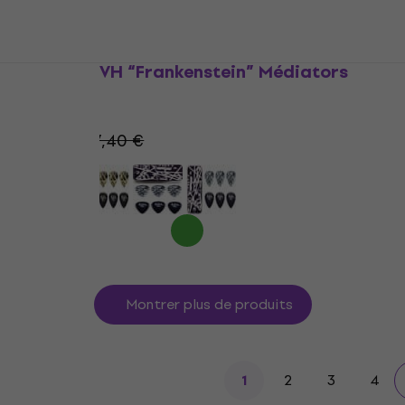
Dunlop EVH “Frankenstein” Médiators
Médiators
4,8
/5
16,90 €
17,40 €
En stock
Montrer plus de produits
2
3
4
1