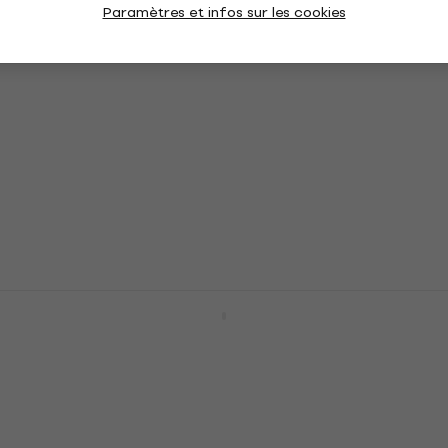
Paramètres et infos sur les cookies
Dunlop L13 BP. 60 LUCKY 13B Médiators
Médiators
4,8
/5
7,09 €
7,19 €
En stock
Dunlop 418P 0.50 Tortex Standard
Médiators
Médiators
4,8
/5
6,90 €
7,30 €
En stock