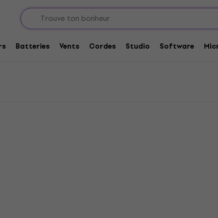
ors
Dunlop Médiators - lights
ts
rs
Batteries
Vents
Cordes
Studio
Software
Mic