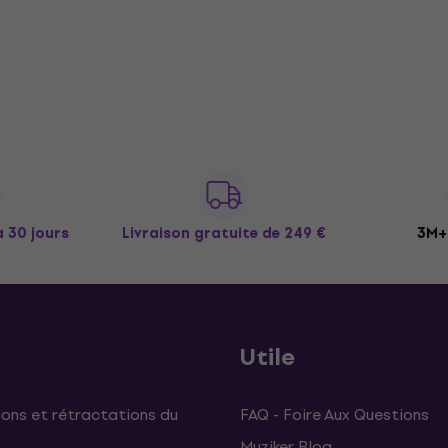
à 30 jours
Livraison gratuite
de 249 €
3M+ 
Utile
ons et rétractations du
FAQ - Foire Aux Questions
Muziker Blog