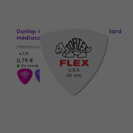
Dunlop 41R 0.46 Delrin 500 Standard
Médiators
Médiators
4,7
/5
0,79 €
En stock
Dunlop 456R 0.50 Tortex Flex Triangle
Médiators
Médiators
4,8
/5
0,79 €