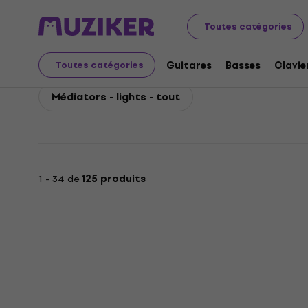
Dunlop
Guitares
Accessoires pour guitares
Médiat
Toutes catégories
Dunlop Médiators - ligh
Guitares
Basses
Clavie
Toutes catégories
Médiators - lights - tout
1 - 34 de
125 produits