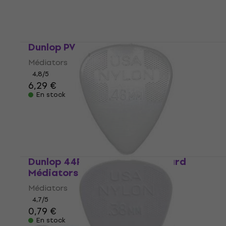
Dunlop PVP 101 Médiators
Médiators
4,8
/5
6,29 €
En stock
Dunlop 44R 0.46 Nylon Standard
Médiators
Médiators
4,7
/5
0,79 €
En stock