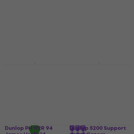
4,9
/5
4,8
/5
1,79 €
0,79 €
En stock
En stock
Dunlop 471 R 3 S
Dunlop 475R 3.00 Big
Médiators
Stubby Médiators
Médiators
Médiators
4,7
/5
4,8
/5
0,99 €
1,39 €
En stock
En stock
Dunlop PH 112R 94
Dunlop 5200 Support