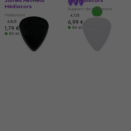
James Hetfield
de médiators
Médiators
Support de médiators
Médiators
4,7
/5
6,99 €
7,09 €
4,8
/5
1,79 €
1,99 €
En stock
En stock
Dunlop 44R 1.00 Nylon
Dunlop 44R 0.38 Nylon
Standard Médiators
Standard Médiators
Médiators
Médiators
4,7
/5
4,7
/5
0,79 €
0,79 €
En stock
En stock