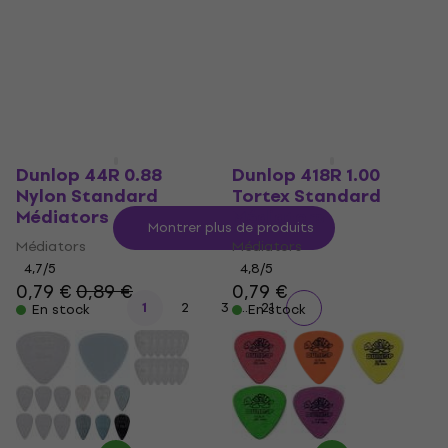
Dunlop 44R 0.88
Dunlop 418R 1.00
Nylon Standard
Tortex Standard
Médiators
Médiators
Montrer plus de produits
Médiators
Médiators
4,7
/5
4,8
/5
0,79 €
0,89 €
0,79 €
...
1
2
3
21
En stock
En stock