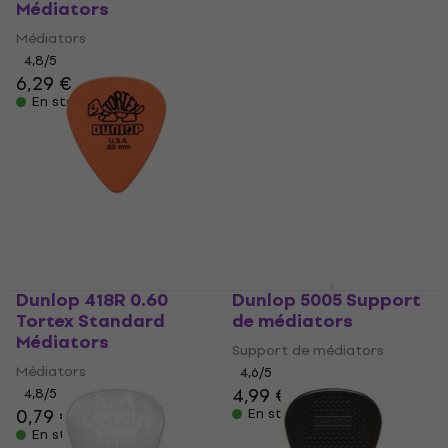
Médiators
Nylon Midi Standard
Médiators
Médiators
Médiators
4,8
/5
6,29 €
4,8
/5
0,79 €
En stock
En stock
Dunlop 418R 0.60
Dunlop 5005 Support
Tortex Standard
de médiators
Médiators
Support de médiators
Médiators
4,6
/5
4,99 €
5,20 €
4,8
/5
0,79 €
En stock
En stock