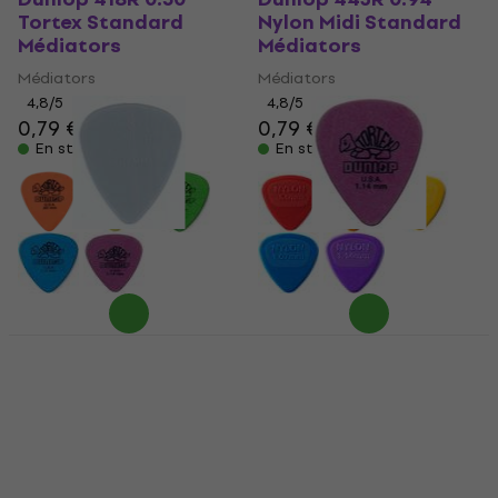
Tortex Standard
Nylon Midi Standard
Médiators
Médiators
Médiators
Médiators
4,8
/5
4,8
/5
0,79 €
0,89 €
0,79 €
0,89 €
En stock
En stock
Dunlop 44R 0.60
Dunlop 418R 1.14
Nylon Standard
Tortex Standard
Médiators
Médiators
Médiators
Médiators
4,7
/5
4,8
/5
0,79 €
0,79 €
En stock
En stock