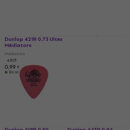
Dunlop 421R 0.73 Ultex
Dunlop 449R 1.14 Max
Médiators
Grip Standard
Médiators
Médiators
Médiators
4,8
/5
0,99 €
4,7
/5
0,79 €
En stock
En stock
Dunlop 418R 0.50
Dunlop 443R 0.94