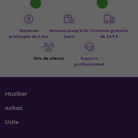
Garantie
Retours jusqu’à 30
Livraison gratuite
prolongée de 3 ans
jours
de 249 €
3M+ de clients
Support
professionnel
Muziker
Achat
Utile