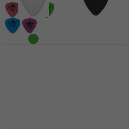
Dunlop 44R 0.46
Dunlop 449R 1.00 Max
Nylon Standard
Grip Standard
Médiators
Médiators
Médiators
Médiators
4,7
/5
4,7
/5
0,79 €
0,79 €
En stock
En stock