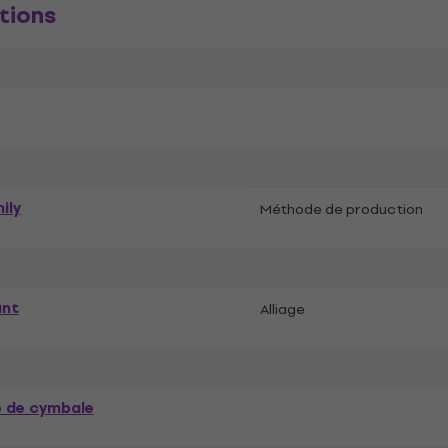
tions
ily
Méthode de production
ant
Alliage
e de cymbale