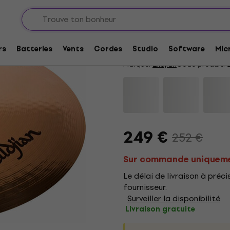
les ride
Zildjian S22MR S Fa
4,75
/5
4 x noté
rs
Batteries
Vents
Cordes
Studio
Software
Mic
Marque:
Zildjian
Code produit:
2
249 €
252 €
Sur commande uniquem
Le délai de livraison à pré
fournisseur.
Surveiller la disponibilité
Livraison gratuite