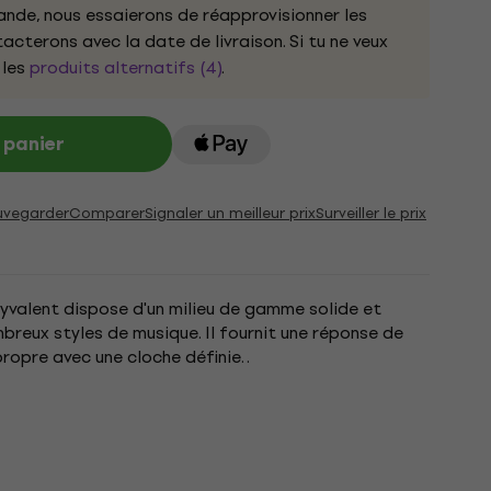
nde, nous essaierons de réapprovisionner les
cterons avec la date de livraison. Si tu ne veux
 les
produits alternatifs (4)
.
 panier
uvegarder
Comparer
Signaler un meilleur prix
Surveiller le prix
yvalent dispose d'un milieu de gamme solide et
breux styles de musique. Il fournit une réponse de
opre avec une cloche définie. .