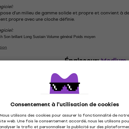
giciel:
pose d'un milieu de gamme solide et propre et convient à de
nt propre avec une cloche définie.
giciel:
Pitch Son brillant Long Sustain Volume général Poids moyen
tion
Épaisseur:
Medium
e parfait entre brillance et
Les cymbales moyennes offrent
yvalentes. Adaptées à divers
polyvalent. Elles conviennent 
Alliage:
B20
Consentement à l'utilisation de cookies
Nous utilisons des cookies pour assurer la fonctionnalité de notr
 brillance élevée qui améliore
Cet alliage de haute qualité 
site web. Une fois le consentement accordé, nous les utilisons pou
% d'étain. Il produit un son co
analyser le trafic et personnaliser la publicité sur des plateforme