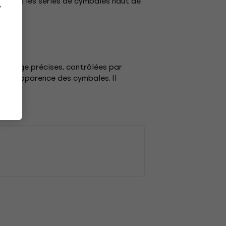
isé dans les séries de cymbales haut de
e
rtelage précises, contrôlées par
de l'apparence des cymbales. Il