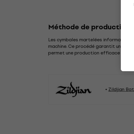
Méthode de production:
Les cymbales martelées informatisées
machine. Ce procédé garantit une quali
permet une production efficace tout 
Zildjian Ba