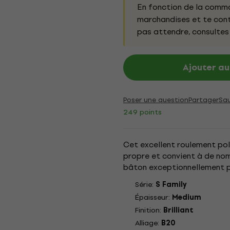
En fonction de la comma
marchandises et te conta
pas attendre, consultes
Ajouter au
Poser une question
Partager
Sa
249 points
Cet excellent roulement pol
propre et convient à de nom
bâton exceptionnellement pr
Série:
S Family
Épaisseur:
Medium
Finition:
Brilliant
Alliage:
B20