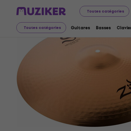
Instruments de musique
Batteries
Cymbales
Cymba
Toutes catégories
Guitares
Basses
Clavie
Toutes catégories