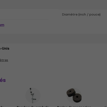
Diamètre (inch / pouce)
um
-Unis
ètres
és