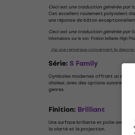
Ceci est une traduction générée par lo
Cet excellent roulement polyvalent dis
une réponse de bâton exceptionnelleme
Ceci est une traduction générée par lo
Informations sur le son: Finition brillante High 
J'ai une remarque concernant la descrip
Série:
S Family
Cymbales modernes offrant un équilibr
chaleur, avec des options sonores pol
genres.
Finition:
Brilliant
Une surface brillante et polie avec une
la clarté et la projection.