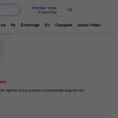
Idée de cadeau
FAQ
Muziker Blog
Muziker zone
FR
S'identifier
mily Medium 22" Cymbale ride
ros
PA
Éclairage
DJ
Casques
Audio Video
Acces
27398
ent
ciser après avoir passé commande auprès du