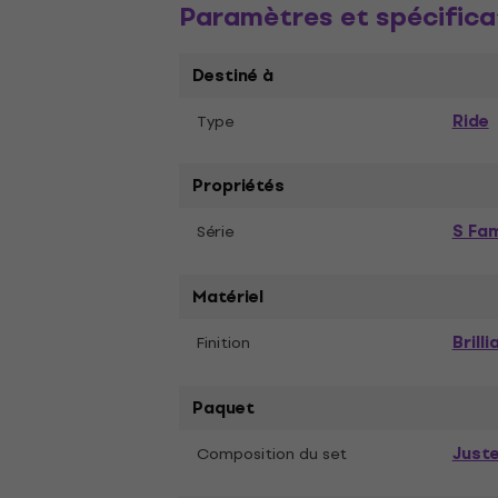
Paramètres et spécifica
Destiné à
Ride
Type
Propriétés
S Fam
Série
Matériel
Brilli
Finition
Paquet
Just
Composition du set