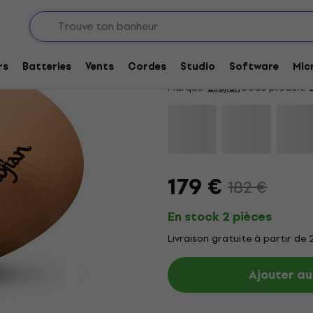
les crash
Zildjian S18RC S Fam
4,75
/5
19 x noté
rs
Batteries
Vents
Cordes
Studio
Software
Mic
Marque:
Zildjian
Code produit:
2
179 €
182 €
En stock 2 pièces
Livraison gratuite à partir de
Ajouter au