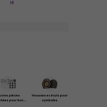
18
utres pièces
Housses et étuis pour
hées pour bat...
cymbales