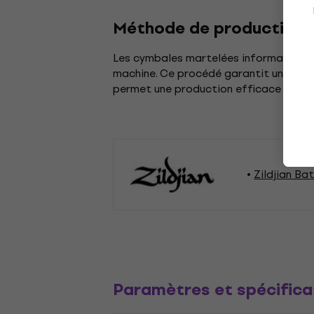
Méthode de production:
Les cymbales martelées informatisées
machine. Ce procédé garantit une quali
permet une production efficace tout 
Zildjian Ba
Paramètres et spécifica