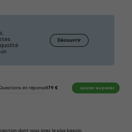
s,
istes
Découvrir
qualité
 un
Questions et réponses
Documents
179 €
Ajouter au panier
jection dont vous avez le plus besoin.