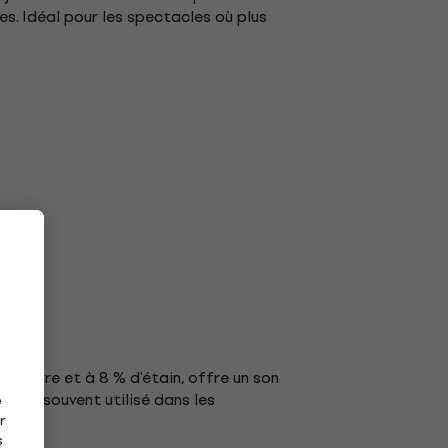
. Idéal pour les spectacles où plus
 cuivre et à 8 % d'étain, offre un son
 il est souvent utilisé dans les
e
r
s