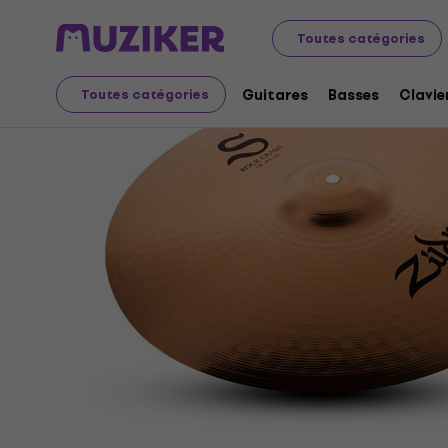
Instruments de musique
Batteries
Cymbales
Cymba
Toutes catégories
Guitares
Basses
Clavie
Toutes catégories