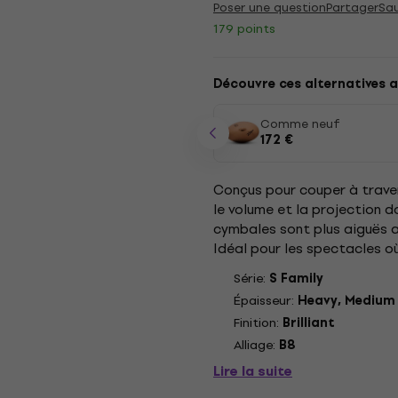
Poser une question
Partager
Sa
179 points
Découvre ces alternatives a
Comme neuf
172 €
Conçus pour couper à traver
le volume et la projection d
cymbales sont plus aiguës 
Idéal pour les spectacles où
comme "Rock", ils ne vous...
Série:
S Family
Épaisseur:
Heavy, Medium
Finition:
Brilliant
Alliage:
B8
Lire la suite