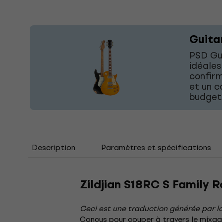
Guita
PSD Gui
idéales
confirm
et un c
budget 
Description
Paramètres et spécifications
Zildjian S18RC S Family 
Ceci est une traduction générée par lo
Conçus pour couper à travers le mixage,