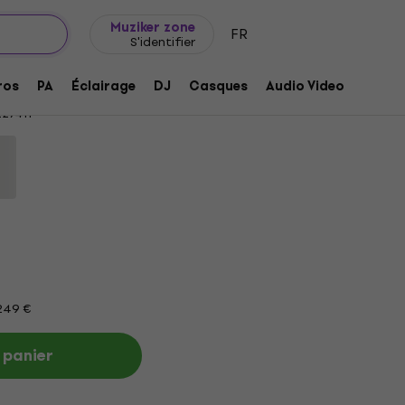
Idée de cadeau
FAQ
Muziker Blog
Muziker zone
FR
S'identifier
ily Rock 18" Cymbale crash
ros
PA
Éclairage
DJ
Casques
Audio Video
Acces
27411
 249 €
 panier