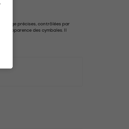
e
rtelage précises, contrôlées par
de l'apparence des cymbales. Il