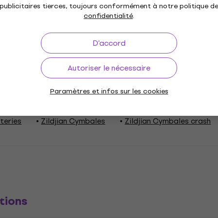
publicitaires tierces, toujours conformément à notre politique d
Martelé informatisé
confidentialité
.
 sont façonnées et texturées grâce à des techniques de ma
D'accord
té, une uniformité et une répétabilité constantes du son et 
en préservant de bonnes caractéristiques sonores.
Autoriser le nécessaire
Paramètres et infos sur les cookies
tteries
Zildjian Cymbales
Zildjian Cymbales crash
tions