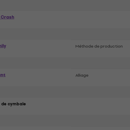
 Crash
ily
Méthode de production
ant
Alliage
 de cymbale