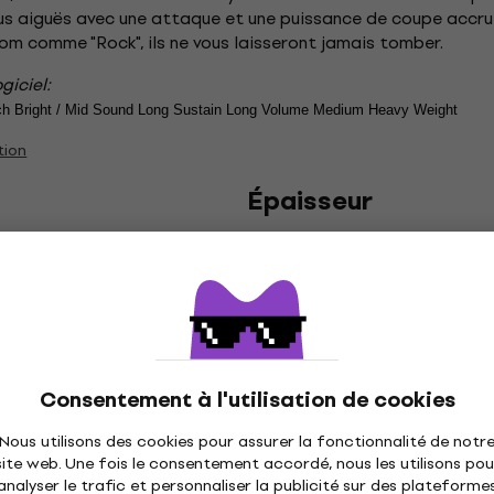
s aiguës avec une attaque et une puissance de coupe accrues
nom comme "Rock", ils ne vous laisseront jamais tomber.
giciel:
 Pitch Bright / Mid Sound Long Sustain Long Volume Medium Heavy Weight
tion
Épaisseur
e parfait entre brillance et
Heavy
yvalentes. Adaptées à divers
Medium
Alliage:
B8
Consentement à l'utilisation de cookies
 brillance élevée qui améliore
Cet alliage, composé à 92 % de
équilibré, clair et net. Durable,
Nous utilisons des cookies pour assurer la fonctionnalité de notr
site web. Une fois le consentement accordé, nous les utilisons pou
cymbales à prix abordable.
analyser le trafic et personnaliser la publicité sur des plateforme