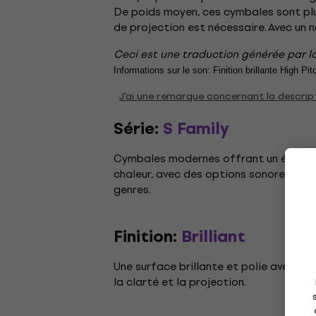
De poids moyen, ces cymbales sont plu
de projection est nécessaire. Avec un 
Ceci est une traduction générée par lo
Informations sur le son: Finition brillante High
J'ai une remarque concernant la descrip
Série:
S Family
Cymbales modernes offrant un équilibr
chaleur, avec des options sonores pol
genres.
Finition:
Brilliant
Une surface brillante et polie avec une
la clarté et la projection.