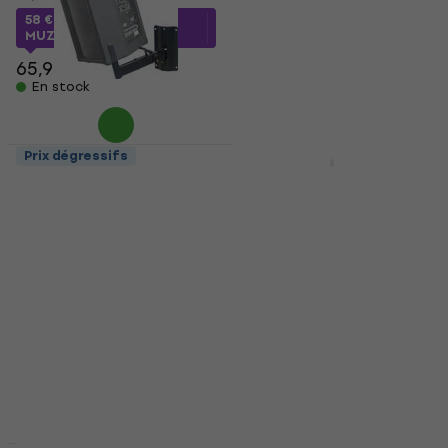
28,70 €
58 €
avec le code
En stock
MUZMUZ-10
65,90 €
En stock
Prix dégressifs
Prix dégressifs
Stagg SPH-15BK
Behringer WB212
Support mural pour
Support mural pour
enceintes
enceintes
Support mural pour
Support mural pour
enceintes
enceintes
5
/5
5
/5
37,20 €
32 €
avec le code
En stock
MUZMUZ-5
33,90 €
En stock