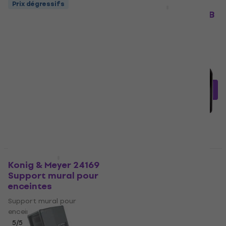
Prix dégressifs
Prix dégressifs
Konig & Meyer 24185
Gravity SP WMBS 30 B
Support mural pour
Support mural pour
enceintes
enceintes
Support mural pour
Support mural pour
enceintes
enceintes
4,5
/5
4,7
/5
27 €
49,90 €
avec le code
En stock
MUZMUZ-15
59,90 €
En stock
HAPPY HOUR
Prix dégressifs
Konig & Meyer 24169
Konig & Meyer 24185
Support mural pour
Support mural pour
enceintes
enceintes
Support mural pour
Support mural pour
enceintes
enceintes
5
/5
4,7
/5