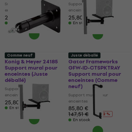
Support mural pour
Support mural pour
enceintes
enceintes
25,80 €
26,73 €
25,80 €
26,73 €
En stock
En stock
Comme neuf
Juste déballé
Konig & Meyer 24185
Gator Frameworks
Support mural pour
GFW-ID-CTSPKTRAY
enceintes (Juste
Support mural pour
déballé)
enceintes (Comme
neuf)
Support mural pour
enceintes
Support mural pour
enceintes
25,80 €
26,73 €
85,80 €
En stock
147,51 €
- 42 %
En stock