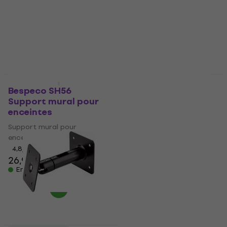
Prix dégressifs
Prix dégressifs
Bespeco SH56
American Audio
Support mural pour
SWB40 Support mural
enceintes
pour enceintes
Support mural pour
Support mural pour
enceintes
enceintes
4,8
/5
4,9
/5
26,90 €
26,40 €
En stock
En stock