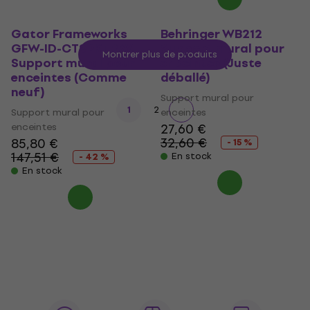
Gator Frameworks
Behringer WB212
GFW-ID-CTSPKTRAY
Support mural pour
Montrer plus de produits
Support mural pour
enceintes (Juste
enceintes (Comme
déballé)
neuf)
Support mural pour
1
2
Support mural pour
enceintes
enceintes
27,60 €
32,60 €
85,80 €
- 15 %
147,51 €
En stock
- 42 %
En stock