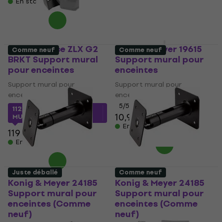
En stock
Electro Voice ZLX G2
Konig & Meyer 19615
Comme neuf
Comme neuf
BRKT Support mural
Support mural pour
pour enceintes
enceintes
Support mural pour
Support mural pour
enceintes
enceintes
5
/5
112,20 €
avec le code
10,90 €
11,20 €
MUZMUZ-5
En stock
119 €
En stock
Juste déballé
Comme neuf
Konig & Meyer 24185
Konig & Meyer 24185
Support mural pour
Support mural pour
enceintes (Comme
enceintes (Comme
neuf)
neuf)