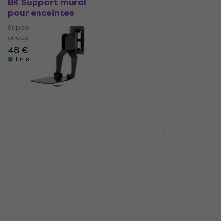
BK Support mural
Turbosound iQ12-WB
pour enceintes
Support mural pour
enceintes
Support mural pour
enceintes
Support mural pour
48 €
enceintes
En stock
74,20 €
83,80 €
- 11 %
En stock
Dynaudio Wall
Support mural pour
Turbosound iQ8-WB
enceintes
Support mural pour
enceintes
Support mural pour
enceintes
Support mural pour
5
/5
enceintes
60,10 €
123,10 €
avec le code
MUZMUZ-10
En stock