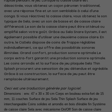
rapide pendant le jeu. Lorsque la caisse claire est
désactivée, vous obtenez un cajon péruvien traditionnel,
avec une réponse fine et un son semblable à celui d'une
conga. Si vous réactivez la caisse claire, vous obtenez le son
typique de Sela, avec un son de basse et de caisse claire
différencié. Le son de la caisse claire peut être atténué ou
amplifié selon votre goût. Grâce au Sela Snare System, il est
également possible d'utiliser une deuxième caisse claire. En
outre, le CaSela dispose de coins de frappe réglables
individuellement, ce qui offre des possibilités sonores
illimitées. Grand confort, production sonore optimale Le
corps extra-fort garantit une production sonore optimale.
Les coins arrondis et la surface de jeu plaquée Sela Thin
Splash procurent une sensation de jeu détendue et agréable.
Grâce à sa construction, la surface de jeu peut être
remplacée ultérieurement.
Ceci est une traduction générée par logiciel:
Dimensions : env. 47 x 30 x 30 cm Corps en bouleau extra-fort de 15 
mm, 11 couches Surface de jeu Sela Thin Splash Surface de jeu 
interchangeable Coins solides et arrondis en bois d'érable fin Système 
de caisse claire Sela avec mécanisme On/Off Son de caisse claire 