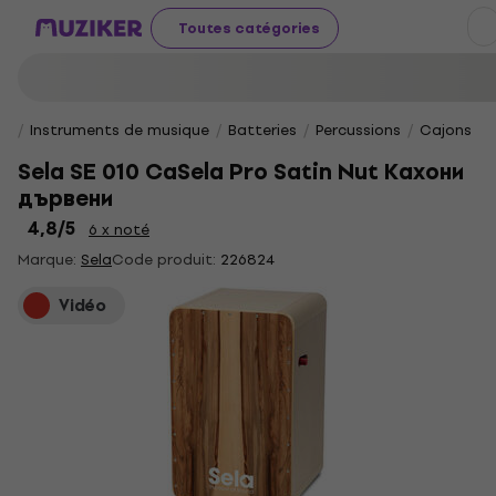
Toutes catégories
Instruments de musique
Batteries
Percussions
Cajons
Sela SE 010 CaSela Pro Satin Nut Кахони
дървени
4,8
/5
6 x noté
Marque:
Sela
Code produit:
226824
Vidéo