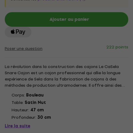
Ajouter au panier
222 points
Poser une question
La révolution dans la construction des cajons Le CaSela
Snare Cajon est un cajon professionnel qui allie la longue
expérience de Sela dans la fabrication de cajons à des
méthodes de production ultramodernes. Il offre ainsi des
possibilités visuelles et acoustiques entièrement nouvelles.
Corps:
Bouleau
Les composants aux finitions précises sont "Made in...
Table:
Satin Nut
Hauteur:
47 cm
Profondeur:
30 cm
Lire la suite