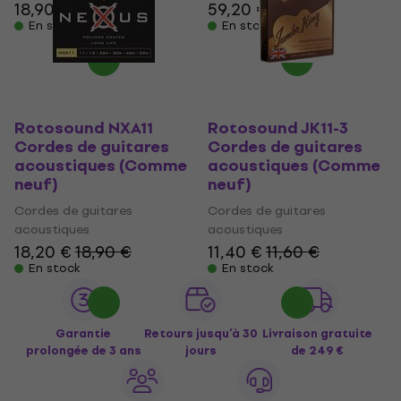
18,90 €
59,20 €
59,90 €
En stock
En stock
Rotosound NXA11
Rotosound JK11-3
Cordes de guitares
Cordes de guitares
acoustiques (Comme
acoustiques (Comme
neuf)
neuf)
Cordes de guitares
Cordes de guitares
acoustiques
acoustiques
18,20 €
18,90 €
11,40 €
11,60 €
En stock
En stock
Garantie
Retours jusqu’à 30
Livraison gratuite
prolongée de 3 ans
jours
de 249 €