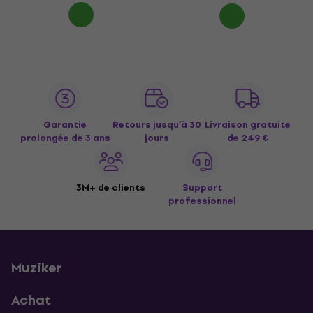
Garantie
Retours jusqu’à 30
Livraison gratuite
prolongée de 3 ans
jours
de 249 €
3M+ de clients
Support
professionnel
Muziker
Achat