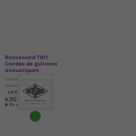
acoustiques
Corde de guitare électrique
Cordes de guitares
à l'unité
acoustiques
4,5
/5
1,49 €
4,6
/5
7,50 €
En stock
En stock
Prix dégressifs
Prix dégressifs
Rotosound TB11
Rotosound BS10
Cordes de guitares
Cordes pour guitares
acoustiques
électriques
Cordes de guitares
Cordes pour guitares
acoustiques
électriques
4,8
/5
5
/5
6,50 €
7,59 €
En stock
En stock
Prix dégressifs
Rotosound NP 013
Rotosound R9-2 2-