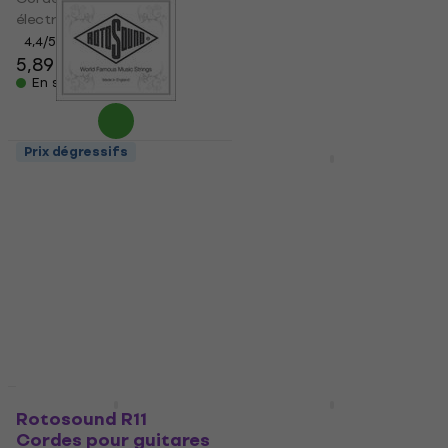
électriques
acoustiques
4,4
/5
4,6
/5
5,89 €
7,59 €
En stock
En stock
Prix dégressifs
Prix dégressifs
Rotosound NP 009
Rotosound R10-2 2-
Corde de guitare
Pack Cordes pour
électrique à l'unité
guitares électriques
Corde de guitare électrique
Cordes pour guitares
à l'unité
électriques
4,8
/5
4,7
/5
1,19 €
10,90 €
En stock
En stock
Prix dégressifs
Prix dégressifs
Rotosound R11
Rotosound RH9
Cordes pour guitares
Cordes pour guitares