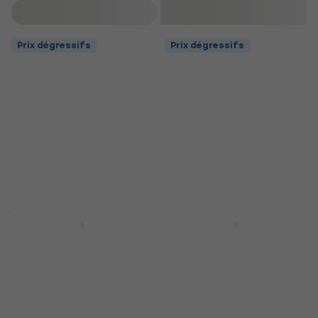
Filtrer
Prix dégressifs
Prix dégressifs
Prix dégressifs
Prix dégressifs
Rotosound R10
Rotosound JK11
Cordes pour guitares
Cordes de guitares
électriques
acoustiques
Cordes pour guitares
Cordes de guitares
électriques
acoustiques
4,5
/5
4,5
/5