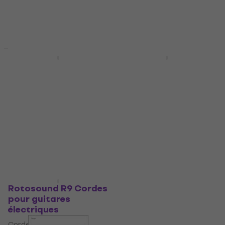
5,99 €
7,50 €
En stock
En stock
Prix dégressifs
Prix dégressifs
Rotosound RH10
Rotosound JK10
Cordes pour guitares
Cordes de guitares
électriques
acoustiques
Cordes pour guitares
Cordes de guitares
électriques
acoustiques
4,5
/5
4,4
/5
5,99 €
7,59 €
En stock
En stock
Prix dégressifs
Prix dégressifs
Rotosound R9 Cordes
Rotosound JK9
pour guitares
Cordes de guitares
électriques
acoustiques
Cordes pour guitares
Cordes de guitares