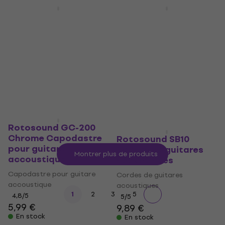
Prix dégressifs
Rotosound R11-54
Rotosound R12-56
Cordes pour guitares
Cordes pour guitares
électriques
électriques
Cordes pour guitares
Cordes pour guitares
électriques
électriques
5
/5
5
/5
6,59 €
6,79 €
En stock
En stock
Rotosound GC-200
Chrome Capodastre
Rotosound SB10
pour guitare
Cordes de guitares
Montrer plus de produits
accoustique
acoustiques
Capodastre pour guitare
Cordes de guitares
accoustique
acoustiques
...
1
2
3
5
4,8
/5
5
/5
5,99 €
9,89 €
En stock
En stock