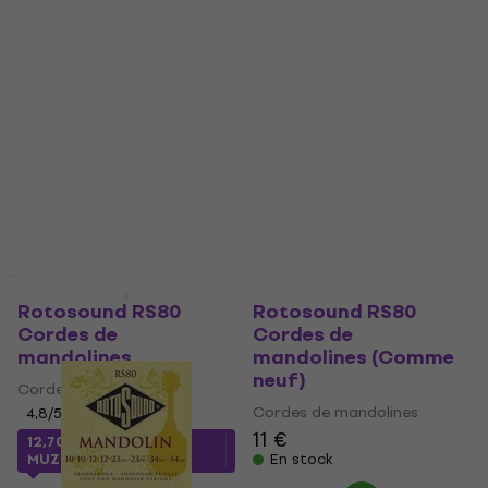
Comme neuf
Rotosound RS80
Rotosound RS80
Cordes de
Cordes de
mandolines
mandolines (Comme
neuf)
Cordes de mandolines
Cordes de mandolines
4,8
/5
11 €
12,70 €
avec le code
MUZMUZ-20
En stock