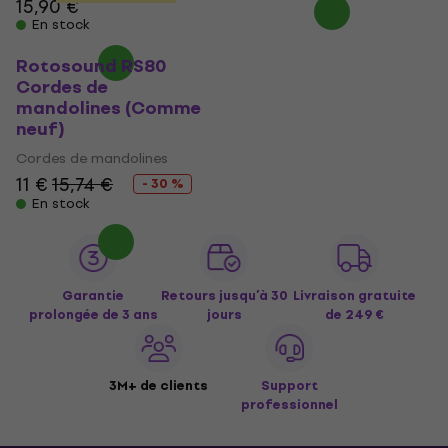
15,90 €
En stock
Rotosound RS80
Cordes de
mandolines (Comme
neuf)
Cordes de mandolines
11 €
15,74 €
- 30 %
En stock
Garantie
Retours jusqu’à 30
Livraison gratuite
prolongée de 3 ans
jours
de 249 €
3M+ de clients
Support
professionnel