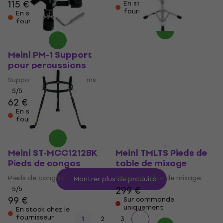
115 €
En stock chez le
fournisseur
En stock chez le
fournisseur
Meinl PM-1 Support
Meinl TMB-S Pieds de
pour percussions
bongos
Support pour percussions
Pieds de bongos
5
/5
5
/5
62 €
63 €
159 €
161 €
En stock chez le
En stock chez le
fournisseur
fournisseur
Meinl ST-MCC1212BK
Meinl TMLTS Pieds de
Pieds de congas
table de mixage
Pieds de congas
Pieds de table de mixage
Montrer plus de produits
299 €
5
/5
99 €
Sur commande
uniquement
En stock chez le
fournisseur
1
2
3