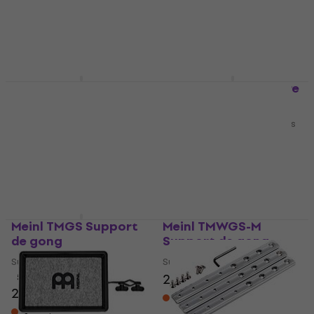
Support pour percussions
Hardware pour percussions
5
/5
38 €
40,40 €
53,50 €
En stock chez le
Sur commande
fournisseur
uniquement
Meinl MXH Pédales de
Meinl TMCH Hardware
charleston
pour percussions
Pédales de charleston
Hardware pour percussions
5
/5
4,3
/5
75 €
77 €
122 €
En stock chez le
En stock chez le
fournisseur
fournisseur
Meinl TMGS Support
Meinl TMWGS-M
de gong
Support de gong
Support de gong
Support de gong
207 €
5
/5
251 €
En stock chez le
fournisseur
En stock chez le