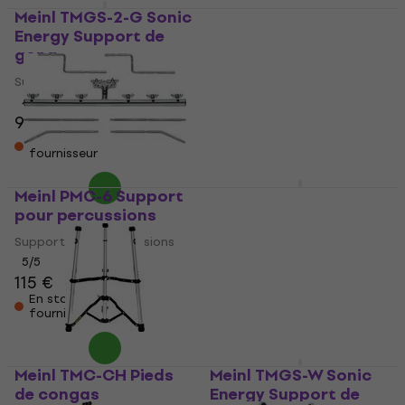
Meinl TMGS-2-G Sonic
Meinl TMD Pieds de
Energy Support de
djembés
gong
Pieds de djembés
Support de gong
5
/5
181 €
187 €
4,3
/5
92 €
En stock chez le
fournisseur
En stock chez le
fournisseur
Meinl PMC-6 Support
Meinl Sonic Energy
pour percussions
Round 32" Support de
gong
Support pour percussions
Support de gong
5
/5
115 €
248 €
En stock chez le
En stock chez le
fournisseur
fournisseur
Meinl TMC-CH Pieds
Meinl TMGS-W Sonic
de congas
Energy Support de