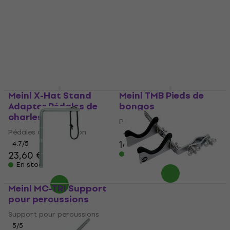
Meinl X-Hat Stand
Meinl TMB Pieds de
Adapter Pédales de
bongos
charleston
Pieds de bongos
Pédales de charleston
4,7
/5
169 €
171 €
4,7
/5
23,60 €
23,90 €
En stock
En stock
Meinl MC-TRI Support
Meinl MC-SH Support
pour percussions
pour percussions
Support pour percussions
Support pour percussions
5
/5
5
/5