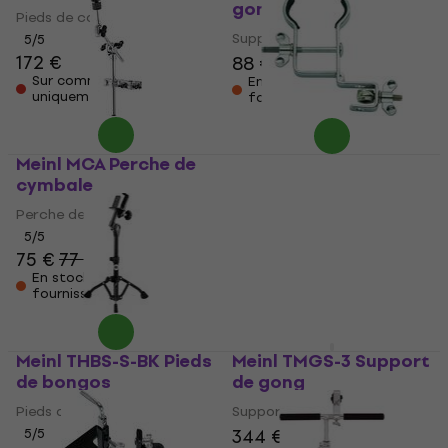
gong
Pieds de congas
Support de gong
5
/5
172 €
88 €
90 €
Sur commande
En stock chez le
uniquement
fournisseur
Meinl MCA Perche de
Meinl MC-GU Support
cymbale
pour percussions
Perche de cymbale
Support pour percussions
5
/5
5
/5
75 €
77 €
32 €
33,50 €
En stock chez le
En stock chez le
fournisseur
fournisseur
Meinl THBS-S-BK Pieds
Meinl TMGS-3 Support
de bongos
de gong
Pieds de bongos
Support de gong
344 €
5
/5