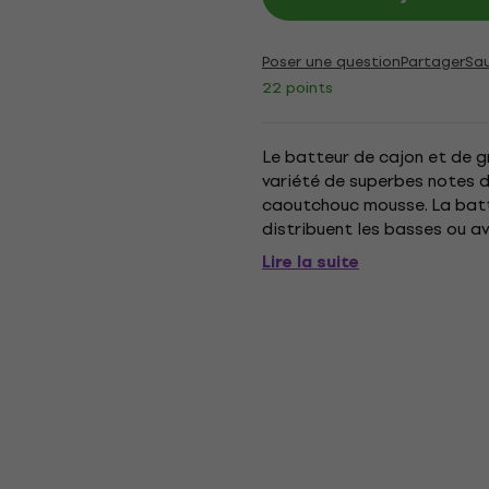
Poser une question
Partager
Sa
22 points
Le batteur de cajon et de 
variété de superbes notes d
caoutchouc mousse. La batte
distribuent les basses ou av
la grosse caisse pour un son
Lire la suite