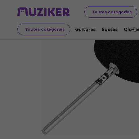
Instruments de musique
Batteries
Percussions
Caj
Toutes catégories
Guitares
Basses
Clavie
Toutes catégories
Vidéo