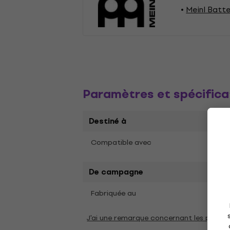
Meinl Batte
Paramètres et spécifica
Destiné à
Cajo
Compatible avec
De campagne
Fabriquée au
Taïw
J'ai une remarque concernant les param