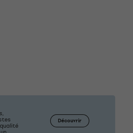
s,
istes
Découvrir
qualité
 un