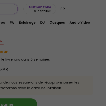
Idée de cadeau
FAQ
Muziker Blog
Muziker zone
FR
S'identifier
ros
PA
Éclairage
DJ
Casques
Audio Video
Acces
7256
 %
seur
le livrerons dans 3 semaines
 249 €
nde, nous essaierons de réapprovisionner les
acterons avec la date de livraison.
 panier