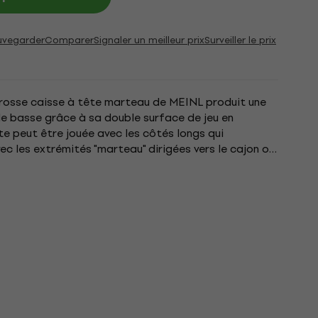
uvegarder
Comparer
Signaler un meilleur prix
Surveiller le prix
grosse caisse à tête marteau de MEINL produit une
e basse grâce à sa double surface de jeu en
 peut être jouée avec les côtés longs qui
ec les extrémités "marteau" dirigées vers le cajon ou
 de coup de pied...