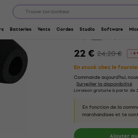
ons
Accessoires pour Cajon
Promotion
Meinl CPB1 Beater
rs
Batteries
Vents
Cordes
Studio
Software
Mic
Marque:
Meinl
Code produit:
22
22 €
24,20 €
- 9
En stock chez le fournis
Commande aujourd'hui, nous 
Surveiller la disponibilité
Livraison gratuite à partir de
En fonction de la comma
marchandises et te cont
Ajouter au