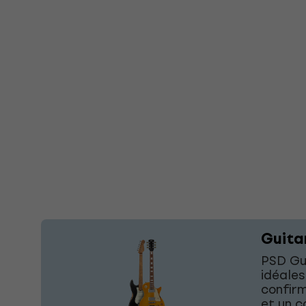
Guita
PSD Gui
idéales
confirm
et un c