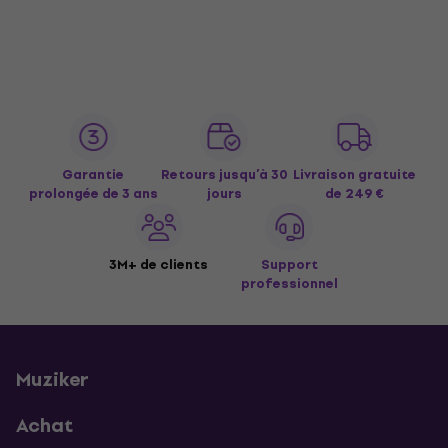
Garantie
Retours jusqu’à 30
Livraison gratuite
prolongée de 3 ans
jours
de 249 €
3M+ de clients
Support
professionnel
Muziker
Achat