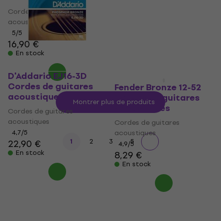
acoustiques
Cordes de guitares
4,3
/5
13,70 €
acoustiques
En stock
5
/5
16,90 €
En stock
D'Addario EJ16-3D
Cordes de guitares
Fender Bronze 12-52
acoustiques
Cordes de guitares
Montrer plus de produits
acoustiques
Cordes de guitares
acoustiques
Cordes de guitares
4,7
/5
acoustiques
...
1
2
3
5
22,90 €
4,9
/5
En stock
8,29 €
En stock