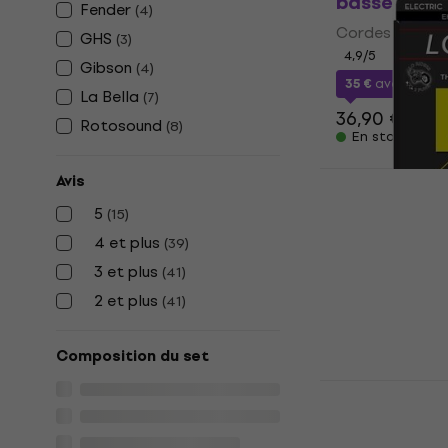
basses
Fender
(
4
)
Cordes de bas
GHS
(
3
)
4,9
/5
Gibson
(
4
)
35 €
avec le c
La Bella
(
7
)
36,90 €
Rotosound
(
8
)
En stock
Avis
DR Strings
5
(
15
)
basses
4 et plus
(
39
)
Cordes de bas
3 et plus
(
41
)
5
/5
2 et plus
38,30 €
(
41
)
En stock
Composition du set
Dunlop LKS
basses
Cordes de bas