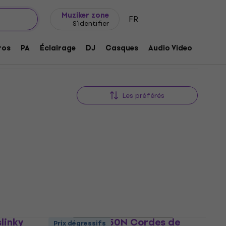
Idée de cadeau
FAQ
Muziker Blog
es electriques 050 ou plus
Muziker zone
FR
S'identifier
us
ros
PA
Éclairage
DJ
Casques
Audio Video
Acces
Les préférés
linky
La Bella LB-750N Cordes de
Prix dégressifs