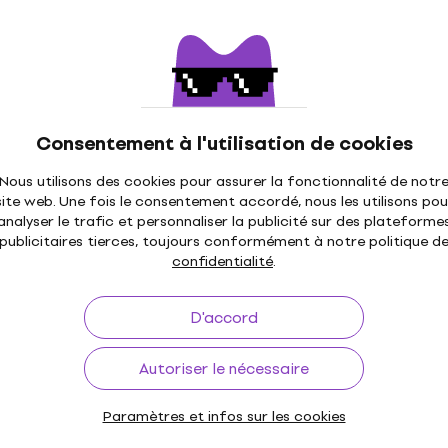
4,8
/5
ses
31 €
avec le code
MUZMUZ-10
ode
MUZMUZ-15
34,90 €
En stock
0 Cordes de basses
Consentement à l'utilisation de cookies
s
D'Addario EXL230 Corde
ses
Nous utilisons des cookies pour assurer la fonctionnalité de notr
basses
site web. Une fois le consentement accordé, nous les utilisons pou
Cordes de basses
analyser le trafic et personnaliser la publicité sur des plateforme
ode
MUZMUZ-5
publicitaires tierces, toujours conformément à notre politique d
4,9
/5
confidentialité
.
20,90 €
En stock
D'accord
La Bella LB-750G Corde
Autoriser le nécessaire
basses
 ER-50 Cordes de
Cordes de basses
Paramètres et infos sur les cookies
4
/5
ses