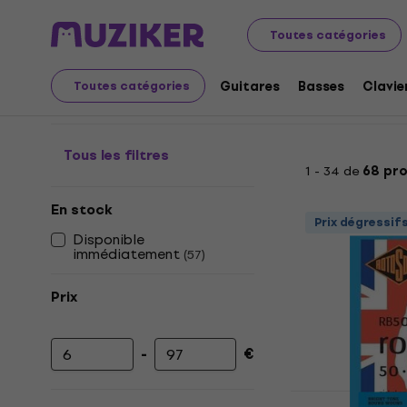
Instruments de musique
Basses
Cordes de basses
Toutes catégories
Jeux de 4 cordes de ba
Guitares
Basses
Clavie
Toutes catégories
Tous les filtres
1 - 34 de
68 pro
En stock
Prix dégressif
Disponible
immédiatement
(
57
)
Prix
-
€
Prix minimum
Prix maximum