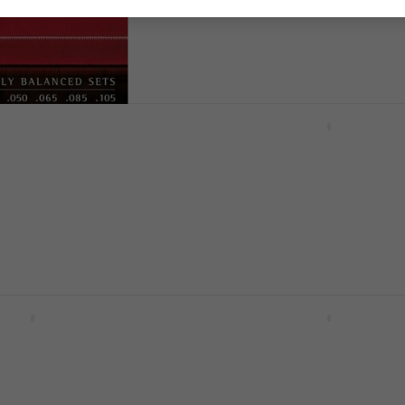
42,68 €
avec le code
MUZMUZ-2
ode
MUZMUZ-15
54,90 €
En stock
D'Addario EPS230 Cord
basses
-750T Cordes de
Cordes de basses
4,8
/5
ses
27 €
avec le code
MUZMUZ-35
0 €
- 17 %
41,90 €
En stock
EPS160 Cordes de
Dunlop BEHYN50105 Beh
Cordes de basses
ses
Cordes de basses
5
/5
38,50 €
ode
MUZMUZ-20