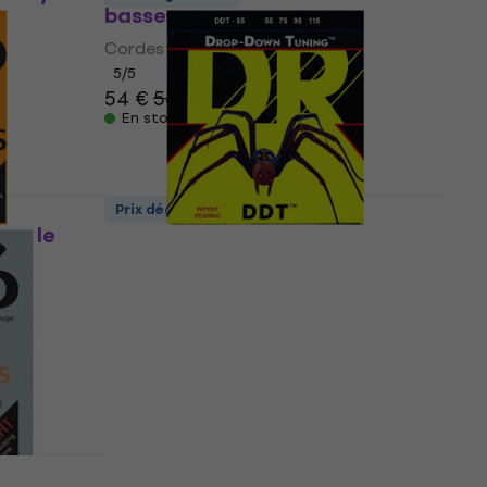
basses
Cordes de basses
5
/5
54 €
56 €
En stock
Prix dégressifs
es de
DR Strings DDT-55 Cordes de
basses
Cordes de basses
4,9
/5
33,30 €
En stock