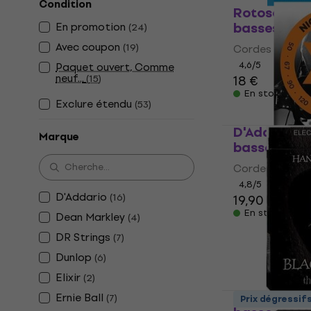
Condition
Rotosound 
basses
En promotion
(
24
)
Avec coupon
(
19
)
Cordes de bas
4,6
/5
Paquet ouvert, Comme
neuf...
(
15
)
18 €
En stock
Exclure étendu
(
53
)
D'Addario 
Marque
basses
Cordes de bas
4,8
/5
D'Addario
(
16
)
19,90 €
En stock
Dean Markley
(
4
)
DR Strings
(
7
)
Dunlop
(
6
)
Elixir
(
2
)
DR Strings
Ernie Ball
(
7
)
Prix dégressif