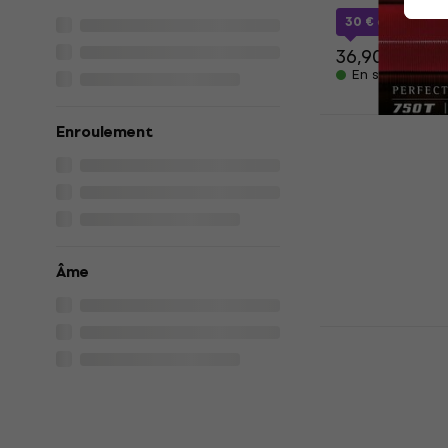
30 €
avec le c
36,90 €
En stock
Enroulement
La Bella LB
basses
Cordes de bas
4,7
/5
49,50 €
59,4
Âme
En stock
D'Addario 
basses
Cordes de bas
4
/5
32 €
avec le c