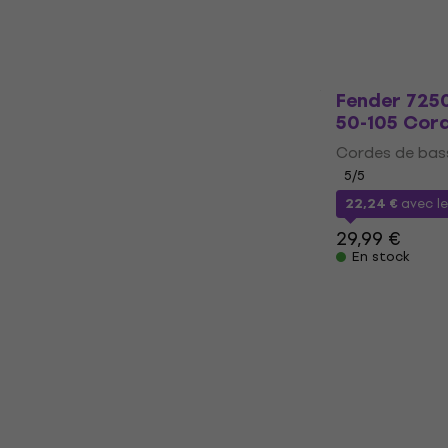
41,90 €
En stock
Fender 725
50-105 Cor
Cordes de bas
5
/5
22,24 €
avec l
29,99 €
En stock