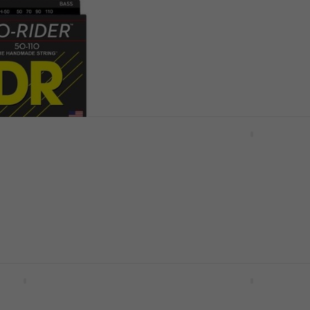
Rotosound RS66LH+ Co
de basses
ses
Cordes de basses
4,2
/5
ode
MUZMUZ-5
31 €
avec le code
MUZMUZ-10
34,90 €
En stock
Elixir 14702 Nanoweb C
de basses
 EH-50 Cordes de
Cordes de basses
4,5
/5
ses
44 €
En stock
50105 Cordes de
Ernie Ball Beefy Slinky 6
Cordes de basses
ses
Cordes de basses