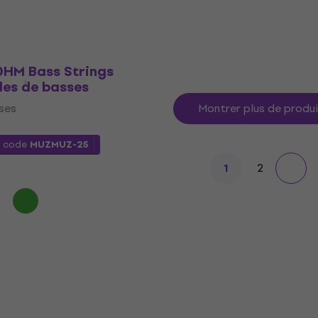
En stock
0HM Bass Strings
des de basses
ses
Montrer plus de produ
e code
MUZMUZ-25
2
1