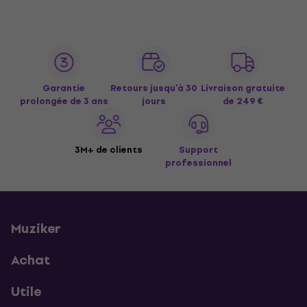
Garantie
Retours jusqu’à 30
Livraison gratuite
prolongée de 3 ans
jours
de 249 €
3M+ de clients
Support
professionnel
Muziker
Achat
Utile