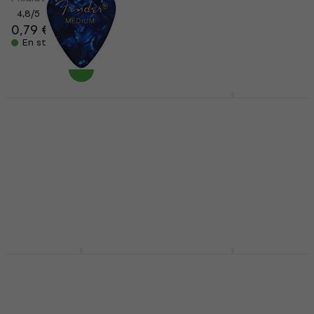
Médiators
4,8
/5
0,79 €
4,8
/5
0,69 €
0,79 €
En stock
En stock
Fender 351 Shape
Fender CD-60 V3
Premium Médiators
Natural Guitare
acoustique
Médiators
Guitare acoustique
4,8
/5
0,79 €
4,9
/5
155 €
158 €
En stock
En stock
Fender Mustang LT25
Fender Professional
Combo modélisation
Series 4,5 m Droit -
Angle Câble
Combo modélisation
d'instrument
4,8
/5