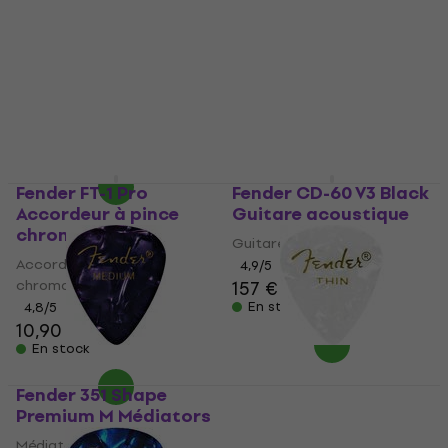
Angle Câble
Series 5,5 m Droit -
d'instrument
Angle Câble
d'instrument
Câble d'instrument
Câble d'instrument
4,9
/5
15,30 €
4,9
/5
En stock
18,90 €
En stock
Fender FT-1 Pro
Fender CD-60 V3 Black
Accordeur à pince
Guitare acoustique
chromatique
Guitare acoustique
Accordeur à pince
4,9
/5
chromatique
157 €
En stock
4,8
/5
10,90 €
En stock
Fender 351 Shape
Fender 351 Shape
Premium M Médiators
Premium White Moto
Médiators
Médiators