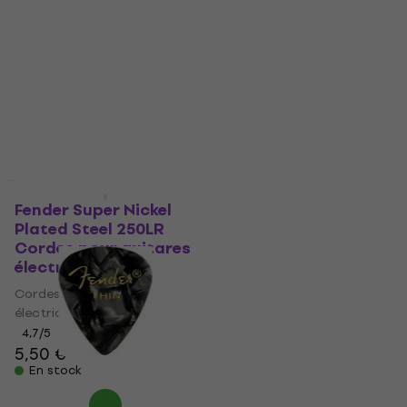
Capodastre pour guitare
4,8
/5
accoustique
0,69 €
0,79 €
En stock
4,7
/5
13,40 €
13,60 €
En stock
Fender Strap Blocks
Red Fermeture de
Fender Super Nickel
sangle
Plated Steel 250LR
Cordes pour guitares
Fermeture de sangle
électriques
4,8
/5
6,69 €
Cordes pour guitares
En stock
électriques
4,7
/5
5,50 €
En stock