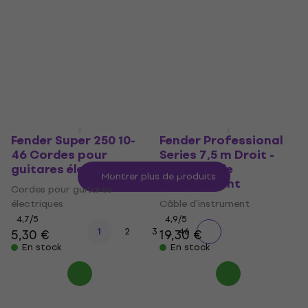
Sangle pour guitare
Premium Red Moto
Médiators
Sangle pour guitare
Médiators
4,7
/5
10,70 €
11,90 €
4,8
/5
0,69 €
En stock
En stock
Fender Super 250 10-
Fender Professional
46 Cordes pour
Series 7,5 m Droit -
guitares électriques
Angle Câble
Montrer plus de produits
d'instrument
Cordes pour guitares
électriques
Câble d'instrument
4,7
/5
4,9
/5
...
1
2
3
46
5,30 €
19,30 €
En stock
En stock