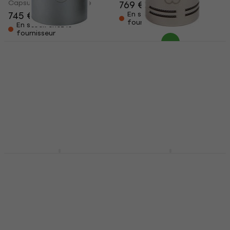
Capsule microphonique
769 €
745 €
En stock chez le
fournisseur
En stock chez le
fournisseur
Rode NT45-O Capsule
Rode NT45-C Capsule
microphonique
microphonique
Capsule microphonique
Capsule microphonique
99 €
102 €
99 €
102 €
Sur commande
Sur commande
uniquement
uniquement
sE Electronics V7 MC2
sE Electronics V7 MC2
Red + MP03 Capsule
White + MP03 Capsule
microphonique
microphonique
Capsule microphonique
Capsule microphonique
5
/5
5
/5
155 €
155 €
Sur commande
Sur commande