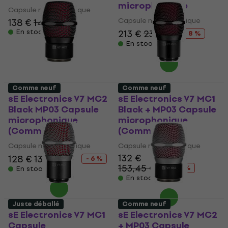
microphonique
Capsule microphonique
Capsule microphonique
138 €
141 €
En stock
213 €
232 €
- 8 %
En stock
Comme neuf
Comme neuf
sE Electronics V7 MC2
sE Electronics V7 MC1
Black MP03 Capsule
Black + MP03 Capsule
microphonique
microphonique
(Comme neuf)
(Comme neuf)
Capsule microphonique
Capsule microphonique
132 €
128 €
136,62 €
- 6 %
153,45 €
- 14 %
En stock
En stock
Juste déballé
Comme neuf
sE Electronics V7 MC1
sE Electronics V7 MC2
Capsule
+ MP03 Capsule