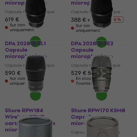
microphonique
microphonique
Capsule microphonique
Capsule microphonique
619 €
388 €
412 €
- 6 %
Sur commande
Sur commande
uniquement
uniquement
DPA 2028-B-SL1
DPA 2028-B-SE2
Capsule
Capsule
microphonique
microphonique
Capsule microphonique
Capsule microphonique
590 €
529 €
539 €
Sur commande
En stock chez le
uniquement
fournisseur
Shure RPW184
Shure RPW170 KSM8
Wireless KSM9
Capsule
cartridge Capsule
microphonique
microphonique
Capsule microphonique