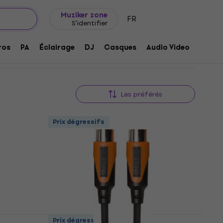
Idée de cadeau
FAQ
Muziker Blog
Muziker zone
FR
S'identifier
ros
PA
Éclairage
DJ
Casques
Audio Video
Acces
Les préférés
Prix dégressifs
Prix dégressifs