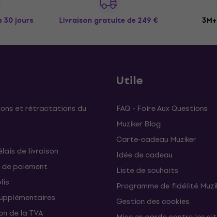
à 30 jours
Livraison gratuite
de 249 €
3M+ 
Utile
ons et rétractations du
FAQ - Foire Aux Questions
Muziker Blog
Carte-cadeau Muziker
élais de livraison
Idée de cadeau
 de paiement
Liste de souhaits
lis
Programme de fidélité Muzi
supplémentaires
Gestion des cookies
on de la TVA
Mise en garde contre les si