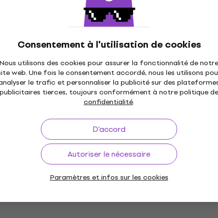
ound BeatBuddy
s
HAPPY HOUR
0 cm Câble MIDI
RockBoard FlaX Plug MI
cm Câble MIDI
Consentement à l'utilisation de cookies
Câble MIDI
4,8
/5
Nous utilisons des cookies pour assurer la fonctionnalité de notr
5,90 €
site web. Une fois le consentement accordé, nous les utilisons pou
En stock
analyser le trafic et personnaliser la publicité sur des plateforme
publicitaires tierces, toujours conformément à notre politique d
confidentialité
.
D'accord
Prix dégressifs
lat MIDI 2 m Câble
Autoriser le nécessaire
3 variantes
Roland RMIDI-G Orange
Gris/Droit - Droit/Tress
Paramètres et infos sur les cookies
Câble MIDI
€
4,9
/5
12,50 €