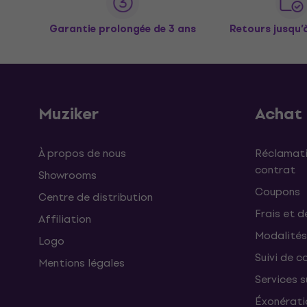
Garantie prolongée de 3 ans
Retours jusqu’
Muziker
Achat
À propos de nous
Réclamati
contrat
Showrooms
Coupons
Centre de distribution
Frais et d
Affiliation
Modalités
Logo
Suivi de co
Mentions légales
Services 
Éxonérati