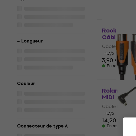
HAPPY HOUR
RockBoard 
Câble MIDI
~ Longueur
Câble MIDI
4,7
/5
3,90 €
En stock
Couleur
Roland RMID
MIDI
Câble MIDI
4,7
/5
14,20 €
Connecteur de type A
En stock