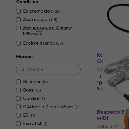
Condition
MIDI
En promotion
(
20
)
Câble MIDI
Avec coupon
(
15
)
4,9
/5
27 €
27,70 €
Paquet ouvert, Comme
En stock
neuf...
(
19
)
Exclure étendu
(
67
)
Korg HNS-43
Marque
Câble MIDI
Câble MIDI
4,8
/5
Bespeco
(
9
)
10,20 €
En stock
Boss
(
13
)
Cordial
(
7
)
D'Addario Planet Waves
(
2
)
Bespeco BM
ESI
(
1
)
MIDI
Ferrofish
(
1
)
Câble MIDI