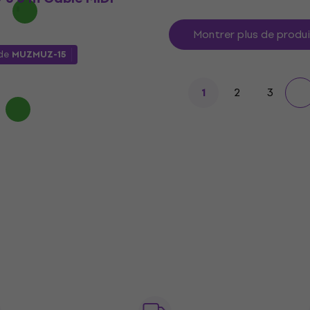
Montrer plus de produ
ode
MUZMUZ-15
2
3
1