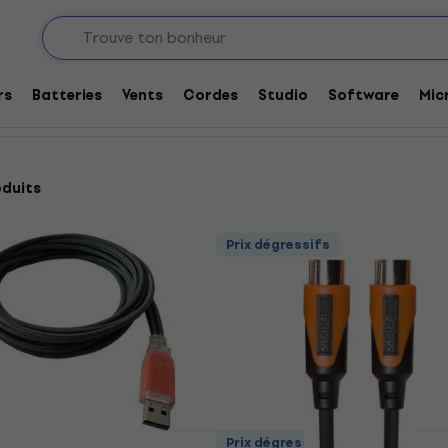
et adaptateurs
Câbles confectionnés
Câbles MIDI
rs
Batteries
Vents
Cordes
Studio
Software
Mic
oduits
Prix dégressifs
E eX 190 cm Câble
Prix dégressifs