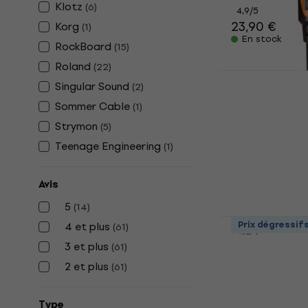
Klotz
(
6
)
4,9
/5
23,90 €
Korg
(
1
)
En stock
RockBoard
(
15
)
Roland
(
22
)
Roland RMID
Singular Sound
(
2
)
Câble MIDI
Sommer Cable
(
1
)
4,9
/5
Strymon
(
5
)
16 €
En stock
Teenage Engineering
(
1
)
Avis
5
(
14
)
Boss BMIDI-
Prix dégressif
4 et plus
(
61
)
MIDI
3 et plus
(
61
)
Câble MIDI
2 et plus
(
61
)
4,8
/5
12,40 €
12,7
En stock
Type