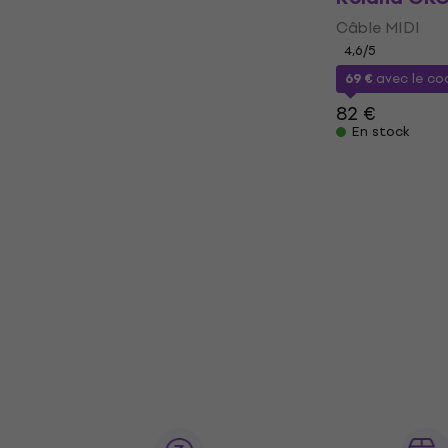
Câble MIDI
4,6
/5
69 €
avec le c
82 €
En stock