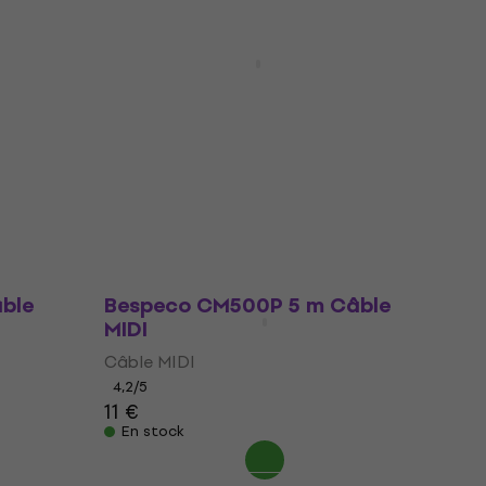
Prix dégressifs
le MIDI
Klotz MID 018 1,8 m Câble MIDI
Câble MIDI
5
/5
12,70 €
En stock
âble
Bespeco CM500P 5 m Câble
MIDI
Câble MIDI
4,2
/5
11 €
En stock