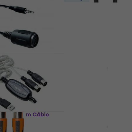
Roland RMIDI-B 3 m Câbl
Câble MIDI
4,9
/5
11,90 €
En stock
31 0 - 0,99 m
Prix dégressifs
Cordial ED 0,5 AA 0,5 m
MIDI
Câble MIDI
4,9
/5
3,39 €
En stock
USB100 1 m Câble
Cordial ED 1,5 AA 1,5 m 
MIDI