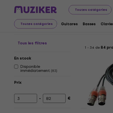
Instruments de musique
Accessoires
Câbles, fiches 
Toutes catégories
Câbles MIDI
Guitares
Basses
Clavie
Toutes catégories
Tous les filtres
1 - 34 de
84 pr
En stock
Disponible
immédiatement
(
83
)
Prix
-
€
Prix minimum
Prix maximum
ESI MIDIMAT