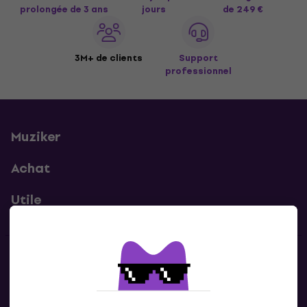
prolongée de 3 ans
jours
de 249 €
3M+ de clients
Support
professionnel
Muziker
Achat
Utile
Contacts
Contacte nous