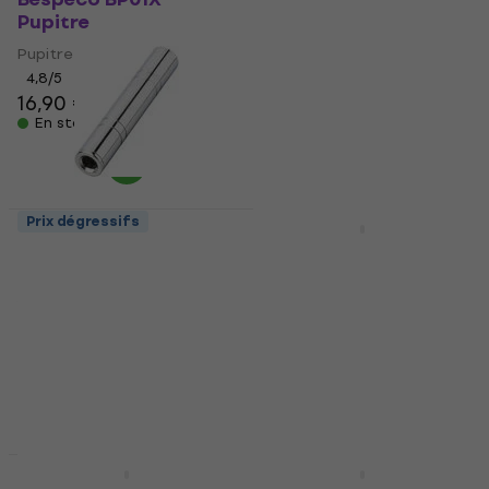
Pupitre
Pupitre
Pupitre
Pupitre
4,8
/5
4,8
/5
16,90 €
22 €
En stock
En stock
Prix dégressifs
Prix dégressifs
Bespeco PV4 Jack-
Bespeco IRO300 3 m
Jack adapter
Droit - Droit Câble
d'instrument
Jack-Jack adapter
Câble d'instrument
4,6
/5
5,79 €
6,39 €
4,6
/5
10 €
En stock
En stock
Prix dégressifs