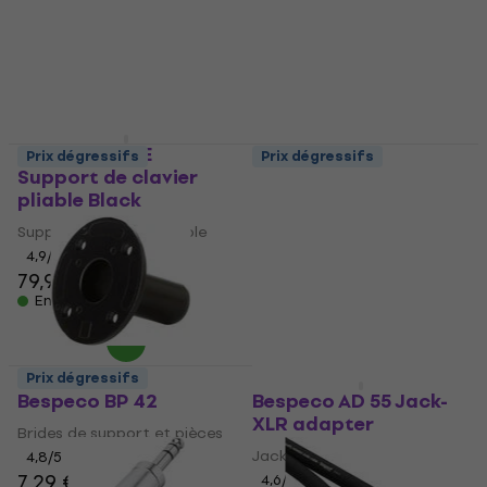
Support de microphone
Jack-Jack adapter
4,2
/5
4,3
/5
3,29 €
5,19 €
5,49 €
En stock
En stock
Bespeco KSXE
Prix dégressifs
Prix dégressifs
Support de clavier
Bespeco B/RF2 Câble
pliable Black
audio
Support de clavier pliable
Câble audio
4,9
/5
4,4
/5
79,90 €
1,59 €
En stock
En stock
Prix dégressifs
Prix dégressifs
Bespeco BP 42
Bespeco AD 55 Jack-
XLR adapter
Brides de support et pièces
Jack-XLR adapter
4,8
/5
7,29 €
4,6
/5