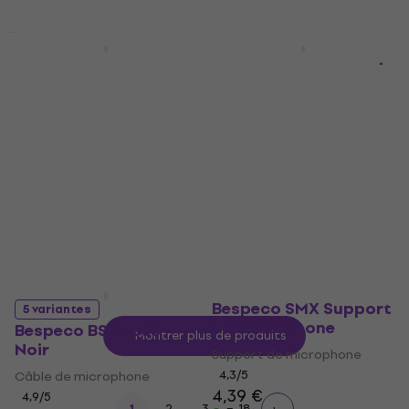
Prix dégressifs
Prix dégressifs
Bespeco BS300S 3 m
Bespeco AD85S Jack-
Câble audio
XLR adapter
Câble audio
Jack-XLR adapter
4,8
/5
4,8
/5
8,59 €
8,79 €
5,49 €
En stock
En stock
Bespeco SMX Support
5 variantes
de microphone
Bespeco BSMB500
Montrer plus de produits
Noir
Support de microphone
4,3
/5
Câble de microphone
4,39 €
4,9
/5
...
1
2
3
18