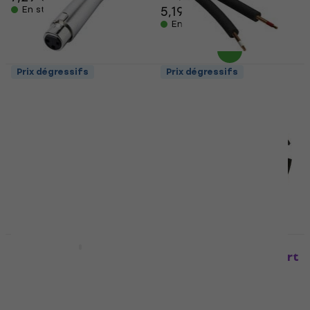
5,19 €
5,29 €
En stock
En stock
Prix dégressifs
Prix dégressifs
Bespeco AD240 Jack-
Bespeco B/RF25/2
XLR adapter
Câble audio
Jack-XLR adapter
Câble audio
4,5
/5
4,8
/5
4,99 €
5,19 €
2,39 €
En stock
En stock
Prix dégressifs
Bespeco DUCKSM
Bespeco SMM Support
Support de
de microphone
microphone de table
Support de microphone
Support de microphone de
4,4
/5