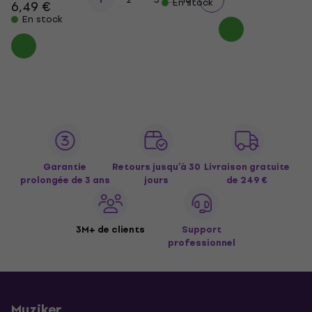
En stock
6,49 €
En stock
Garantie
Retours jusqu’à 30
Livraison gratuite
prolongée de 3 ans
jours
de 249 €
3M+ de clients
Support
professionnel
Muziker