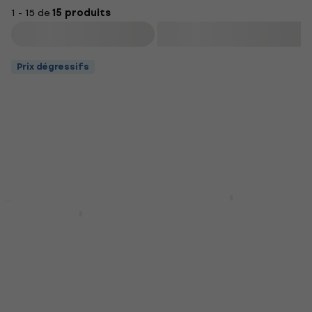
1 - 15 de
15 produits
Filtrer
Prix dégressifs
Bespeco BAG488KB
Housse pour clavier
Bespeco BAG461KB
Housse pour clavier
Housse pour clavier
Housse pour clavier
4,6
/5
62,90 €
4,7
/5
En stock
54,90 €
En stock