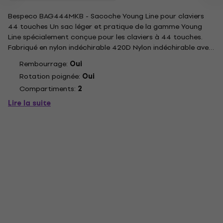
Bespeco BAG444MKB - Sacoche Young Line pour claviers
44 touches Un sac léger et pratique de la gamme Young
Line spécialement conçue pour les claviers à 44 touches.
Fabriqué en nylon indéchirable 420D Nylon indéchirable avec
bordures en PVC, il est doté d'une solide poignée de
Rembourrage:
Oui
transport, d'une grande poche frontale pour les
Rotation poignée:
Oui
accessoires et de...
Compartiments:
2
Lire la suite