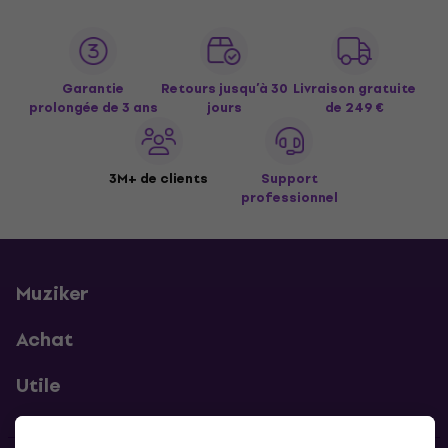
Garantie
Retours jusqu’à 30
Livraison gratuite
prolongée de 3 ans
jours
de 249 €
3M+ de clients
Support
professionnel
Muziker
Achat
Utile