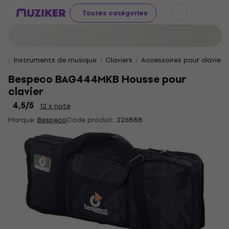
Toutes catégories
Instruments de musique
Claviers
Accessoires pour claviers
Bespeco BAG444MKB Housse pour
clavier
4,5
/5
12 x noté
Marque:
Bespeco
Code produit:
226888