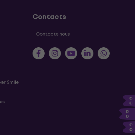
Contacts
Contacte nous
ker Smile
tes