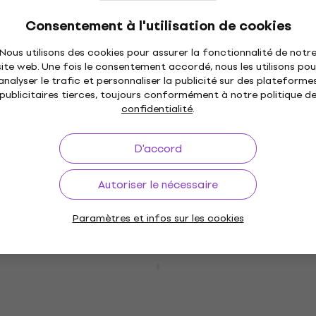
4,7
/5
Consentement à l'utilisation de cookies
130 €
En stock
Nous utilisons des cookies pour assurer la fonctionnalité de notr
site web. Une fois le consentement accordé, nous les utilisons pou
analyser le trafic et personnaliser la publicité sur des plateforme
publicitaires tierces, toujours conformément à notre politique d
Behringer SM5002 Support pour
HAPPY HOUR
confidentialité
.
moniteurs de studio
Support pour moniteurs de studio
D'accord
4,3
/5
69,90 €
En stock
Autoriser le nécessaire
Paramètres et infos sur les cookies
Behringer Sonic Exciter SX3040 V2 Effet
dynamique
Effet dynamique
4,8
/5