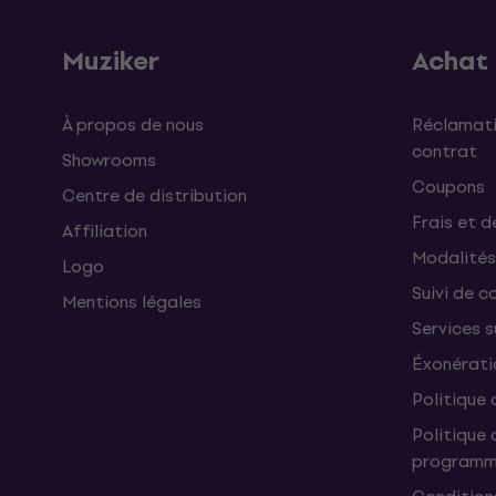
Muziker
Achat
À propos de nous
Réclamati
contrat
Showrooms
Coupons
Centre de distribution
Frais et d
Affiliation
Modalités
Logo
Suivi de co
Mentions légales
Services 
Éxonérati
Politique 
Politique 
programme