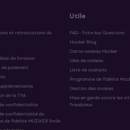
Utile
ons et rétractations du
FAQ - Foire Aux Questions
Muziker Blog
Carte-cadeau Muziker
élais de livraison
Idée de cadeau
 de paiement
Liste de souhaits
lis
Programme de fidélité Muzi
supplémentaires
Gestion des cookies
on de la TVA
Mise en garde contre les si
de confidentialité
frauduleux
de confidentialité du
 de fidélité MUZIKER Smile