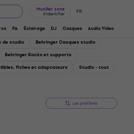
Idée de cadeau
FAQ
Muziker Blog
Muziker zone
FR
S'identifier
ros
PA
Éclairage
DJ
Casques
Audio Video
Acces
 de studio
Behringer Casques studio
Behringer Racks et supports
Câbles, fiches et adaptateurs
Studio - tout
Les préférés