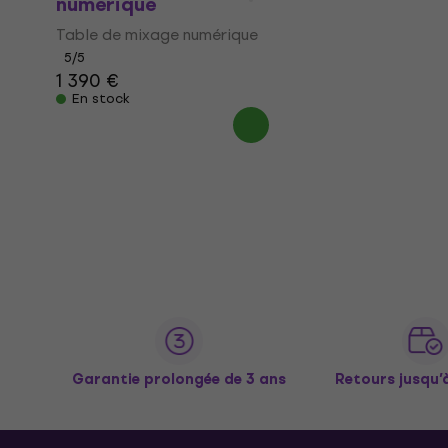
numérique
Table de mixage numérique
5
/5
1 390 €
En stock
Garantie prolongée de 3 ans
Retours jusqu’