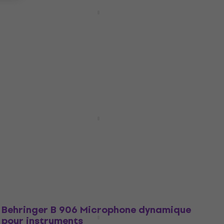
Behringer MC2000 Support de
microphone
Support de microphone
4,8
/5
2,99 €
En stock
Prix dégressifs
Behringer HM50-BK Microphone
suspendu
Microphone suspendu
4,9
/5
40 €
40,80 €
En stock
Behringer B 906 Microphone dynamique
pour instruments