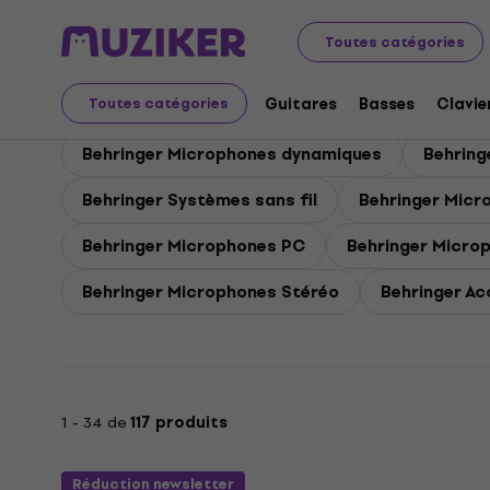
Behringer
Behringer Micros
Toutes catégories
Behringer Micros
Guitares
Basses
Clavie
Toutes catégories
Behringer Microphones dynamiques
Behring
Behringer Systèmes sans fil
Behringer Micr
Behringer Microphones PC
Behringer Micro
Behringer Microphones Stéréo
Behringer A
1 - 34 de
117 produits
Réduction newsletter