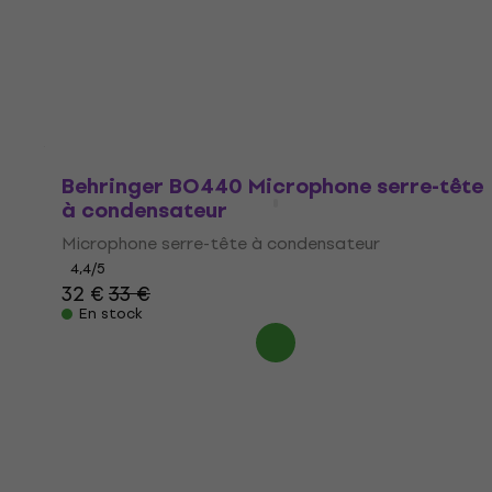
4,4
/5
42,90 €
En stock
Behringer BO440 Microphone serre-tête
à condensateur
Microphone serre-tête à condensateur
4,4
/5
32 €
33 €
En stock