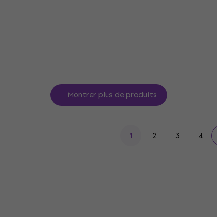
Pré-ampli pour microphone
5
/5
34,10 €
En stock
Montrer plus de produits
2
3
4
1