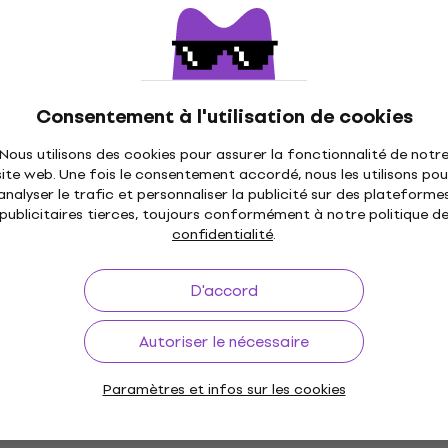
Behringer TA5212 Microphone col de
cygne
Microphone col de cygne
4,5
/5
38,60 €
Consentement à l'utilisation de cookies
En stock
Nous utilisons des cookies pour assurer la fonctionnalité de notr
site web. Une fois le consentement accordé, nous les utilisons pou
analyser le trafic et personnaliser la publicité sur des plateforme
publicitaires tierces, toujours conformément à notre politique d
Promotion
confidentialité
.
4 variantes
Behringer GMC-1000 Noir
D'accord
Câble de microphone
4,6
/5
Autoriser le nécessaire
9,39 €
10,90 €
En stock
Paramètres et infos sur les cookies