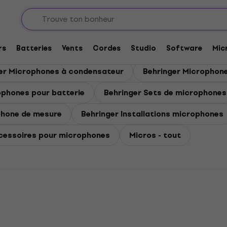
rs
Batteries
Vents
Cordes
Studio
Software
Mic
er Microphones à condensateur
Behringer Microphon
ophones pour batterie
Behringer Sets de microphones
phone de mesure
Behringer Installations microphones
ccessoires pour microphones
Micros - tout