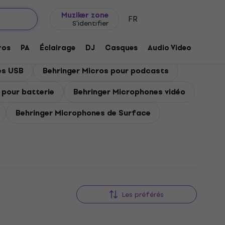
Idée de cadeau
FAQ
Muziker Blog
Muziker zone
FR
S'identifier
ros
PA
Éclairage
DJ
Casques
Audio Video
Acces
es USB
Behringer Micros pour podcasts
 pour batterie
Behringer Microphones vidéo
Behringer Microphones de Surface
Les préférés