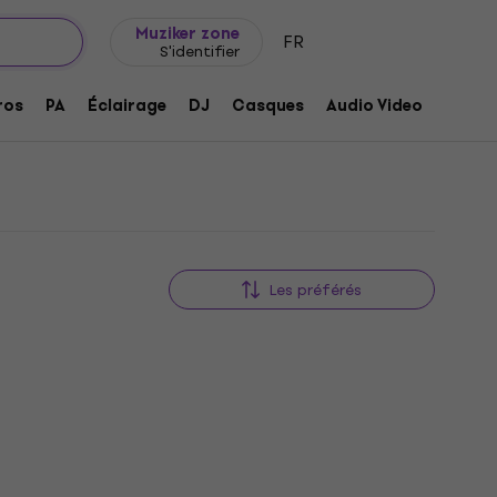
Idée de cadeau
FAQ
Muziker Blog
Muziker zone
FR
S'identifier
ros
PA
Éclairage
DJ
Casques
Audio Video
Acces
Les préférés