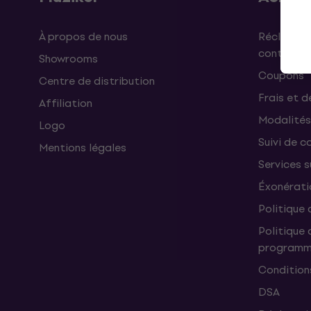
À propos de nous
Réclamati
contrat
Showrooms
Coupons
Centre de distribution
Frais et d
Affiliation
Modalités
Logo
Suivi de co
Mentions légales
Services 
Éxonérati
Politique 
Politique 
programme
Condition
DSA