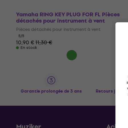
Yamaha RING KEY PLUG FOR FL Pièces
détachés pour instrument à vent
Pièces détachés pour instrument à vent
5
/5
10,90 €
11,30 €
En stock
Garantie prolongée de 3 ans
Retours jusqu’
Muziker
Achat