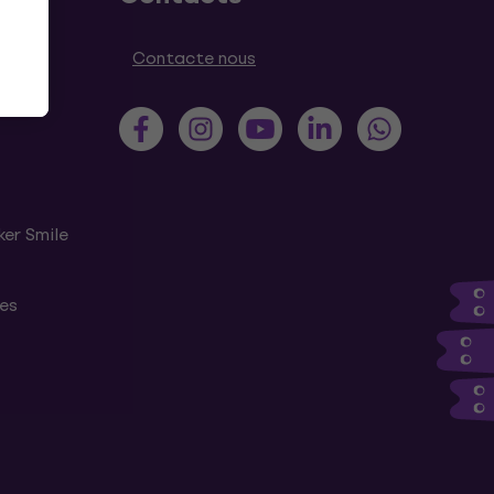
Contacte nous
ker Smile
tes