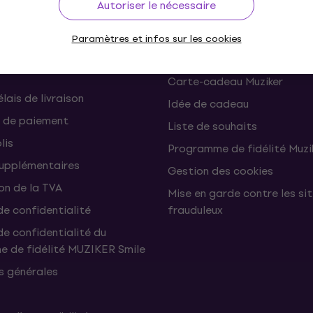
Autoriser le nécessaire
ons et rétractations du
FAQ - Foire Aux Questions
Paramètres et infos sur les cookies
Muziker Blog
Carte-cadeau Muziker
élais de livraison
Idée de cadeau
 de paiement
Liste de souhaits
lis
Programme de fidélité Muzi
supplémentaires
Gestion des cookies
on de la TVA
Mise en garde contre les si
de confidentialité
frauduleux
de confidentialité du
 de fidélité MUZIKER Smile
s générales