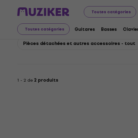
Yamaha
Vents
Accessoires pour instruments à vent
Toutes catégories
Yamaha Pièces détaché
Guitares
Basses
Clavie
Toutes catégories
Pièces détachées et autres accessoires - tout
1 - 2 de
2 produits