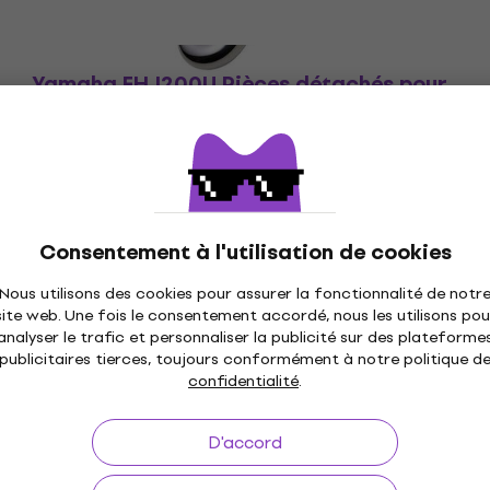
Yamaha FHJ200U Pièces détachés pour
instrument à vent
Pièces détachés pour instrument à vent
159 €
166 €
- 4 %
En stock
Consentement à l'utilisation de cookies
Nous utilisons des cookies pour assurer la fonctionnalité de notr
site web. Une fois le consentement accordé, nous les utilisons pou
analyser le trafic et personnaliser la publicité sur des plateforme
à 30 jours
Livraison gratuite
de 249 €
3M+ 
publicitaires tierces, toujours conformément à notre politique d
confidentialité
.
D'accord
Utile