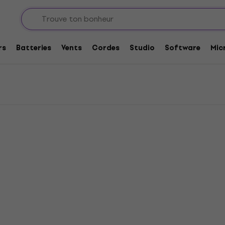
enor
enor
rs
Batteries
Vents
Cordes
Studio
Software
Mic