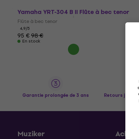
Yamaha YRT-304 B II Flûte à bec tenor
Flûte à bec tenor
4,9
/5
95 €
98 €
En stock
Garantie prolongée de 3 ans
Retours jusqu’
Muziker
Achat