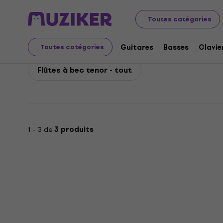
Yamaha
Vents
Flûtes à bec
Yamaha Flûtes à bec t
Toutes catégories
Yamaha Flûtes à bec t
Guitares
Basses
Clavie
Toutes catégories
Flûtes à bec tenor - tout
1 - 3 de
3 produits