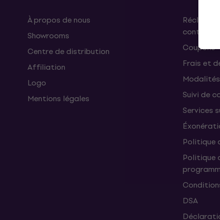
À propos de nous
Réclamati
contrat
Showrooms
Coupons
Centre de distribution
Frais et d
Affiliation
Modalités
Logo
Suivi de co
Mentions légales
Services 
Éxonérati
Politique 
Politique 
programme
Condition
DSA
Déclaratio