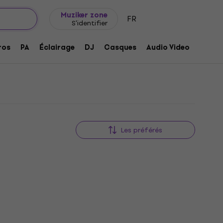
Idée de cadeau
FAQ
Muziker Blog
Muziker zone
FR
S'identifier
ros
PA
Éclairage
DJ
Casques
Audio Video
Acces
Les préférés