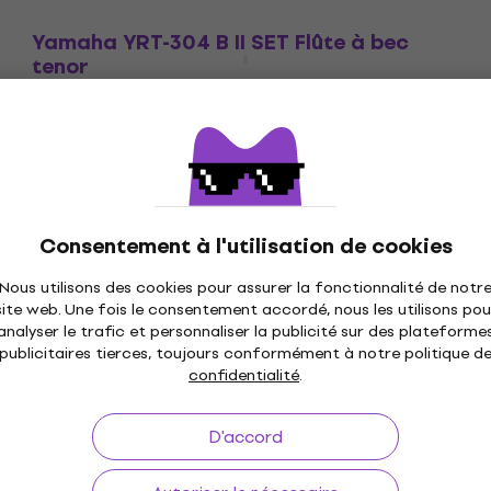
Yamaha YRT-304 B II SET Flûte à bec
tenor
Flûte à bec tenor
4,9
/5
105 €
En stock
Consentement à l'utilisation de cookies
Nous utilisons des cookies pour assurer la fonctionnalité de notr
site web. Une fois le consentement accordé, nous les utilisons pou
analyser le trafic et personnaliser la publicité sur des plateforme
à 30 jours
Livraison gratuite
de 249 €
3M+ 
publicitaires tierces, toujours conformément à notre politique d
confidentialité
.
D'accord
Utile