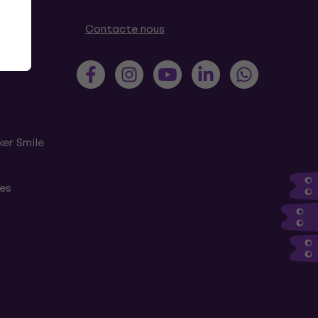
Contacte nous
ker Smile
tes