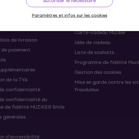
Autoriser le nécessaire
ons et rétractations du
FAQ - Foire Aux Questions
Paramètres et infos sur les cookies
Muziker Blog
Carte-cadeau Muziker
élais de livraison
Idée de cadeau
 de paiement
Liste de souhaits
lis
Programme de fidélité Muzi
supplémentaires
Gestion des cookies
on de la TVA
Mise en garde contre les si
de confidentialité
frauduleux
de confidentialité du
 de fidélité MUZIKER Smile
s générales
n d’accessibilité