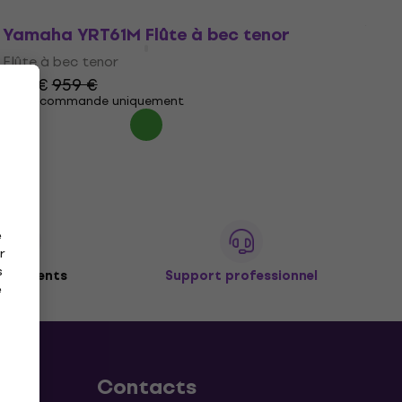
Yamaha YRT61M Flûte à bec tenor
Flûte à bec tenor
929 €
959 €
Sur commande uniquement
e
r
s
de clients
Support professionnel
e
Contacts